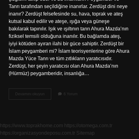
Tanrı tarafından seçildiğine inanırlar. Zerdüşt dini neye
inanır? Zerdüşt felsefesinde su, hava, toprak ve ateş
kutsal kabul edilir ve ateşe, ışığa veya güneşe
bakılarak tapınılır. Işık ve ışıltının tanrı Ahura Mazda’nın
fiziksel temsili olduğuna inanılır. Bu bağlamda ateş,
iyiyi kötüden ayıran ilahi bir güce sahiptir. Zerdüşt bir
İslam peygamberi mi? İslam teorisyenlerine göre Ahura
Mazda Yüce Tanrı ve tüm zıtlıkların yaratıcısıdır.
Zerdüşt, her şeyin yaratıcısı olan Ahura Mazda’nın
(Hürmüz) peygamberidir, insanlığa…
İRan
Devamını okuyun
6 Yorum
Peygamberi
Kimdir
https://www.toprakhome.com
https://otomega.com.tr
https://organizasyondeposu.com.tr
Sitemap