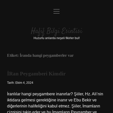
menüyü
Anasayfa
aç
Gizlilik Politikası
Hafif Bilgi Esintisi
Yasal Uyarı
Huzurlu anlarda neşeli fikirler bul!
Hakkımızda
Etiket:
İranda hangi peygamberler var
İRan Peygamberi Kimdir
Tarih: Ekim 4, 2024
İranlılar hangi peygambere inanırlar? Şiiler, Hz. Ali’nin
iktidara gelmesi gerektiğine inanır ve Ebu Bekir ve
diğerlerinin halifeliğini kabul etmez. Şiiler, İmamların
çizgisini takip eder ve bu İmamların Peygamber ve