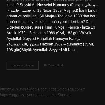
kimdir? Seyyid Ali Hosseini Hamaney (Farsça: سید علی
حسینی خامنه‌ای‎, d. 19 Nisan 1939; Meşhed) İranlı bir din
adamı ve politikacı, Şii Marja-i-Taqlid ve 1989’dan beri
İran’ın ikinci büyük lideri. İran’ın yeni lideri kim? Dini
Liderler№Görev süresi İsim Türkçe · Farsça · İmza 13
Aralık 1979 – 3 Haziran 1989 (9 yıl, 182 gün)Büyük
Ayetullah Seyyed Ruhollah Humeyni Farsça:
سیدروح‌الله خمینی24 Haziran 1989 – günümüz (35 yıl,
108 gün)Büyük Ayetullah Seyyed Ali Kha…
Iranın
Devamını okuyun
Yorum Bırak
Eski
Başkanı
Kim
https://www.toprakhome.com
https://otomega.com.tr
https://organizasyondeposu.com.tr
Sitemap