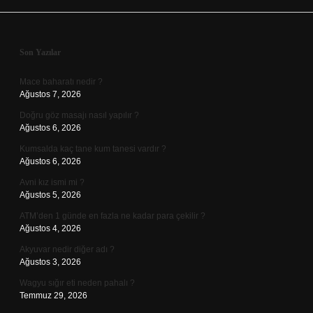
Sidebar
Son Yazılar
Mace baharatı nedir ?
Ağustos 7, 2026
Doğru göz masajı nasıl yapılır ?
Ağustos 6, 2026
Kumsalda kaç tane kum tanesi vardır ?
Ağustos 6, 2026
Avni kız ismi mi ?
Ağustos 5, 2026
ATM’den 1 günde en fazla ne kadar para çekilir ?
Ağustos 4, 2026
Akyuvar nedir diğer adı ?
Ağustos 3, 2026
Wagyu sığır eti neden pahalı ?
Temmuz 29, 2026