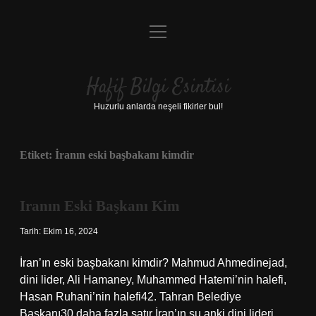
menüyü
Anasayfa
aç
Gizlilik Politikası
Hafif Bilgi Esintisi
Yasal Uyarı
Huzurlu anlarda neşeli fikirler bul!
Hakkımızda
Etiket:
İranın eski başbakanı kimdir
Iranın Eski Başkanı Kim
Tarih: Ekim 16, 2024
İran’ın eski başbakanı kimdir? Mahmud Ahmedinejad,
dini lider, Ali Hamaney, Muhammed Hatemi’nin halefi,
Hasan Ruhani’nin halefi42. Tahran Belediye
Başkanı30 daha fazla satır İran’ın şu anki dini lideri