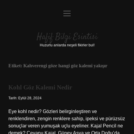
menüyü
Anasayfa
aç
Gizlilik Politikası
Hafif Bilgi Esintisi
Yasal Uyarı
Huzurlu anlarda neşeli fikirler bul!
Hakkımızda
Etiket:
Kahverengi göze hangi göz kalemi yakışır
Kohl Göz Kalemi Nedir
Tarih: Eylül 28, 2024
Eye kohl nedir? Gözleri belirginleştiren ve
renklendiren, zengin renklere sahip, ipeksi ve pürüzsüz
sonuçlar veren yumuşak uçlu eyeliner. Kajal Pencil ne
demek? Cevap= Kajal, Güney Asya ve Orta Doğu’da