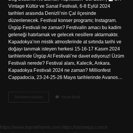
Vintage Kültür ve Sanat Festivali, 6-8 Eylül 2024
tarihleri ​​arasında Denizli’nin Çal ilçesinde
düzenlenecek. Festival konser programı; Instagram.
Ürgüp Festivali ne zaman? Festivalin amacı bu kadim
geleneği hatırlamak ve gelecek nesillere aktarmaktır.
Kapadokya’nın mistik atmosferinde at sırtında tarihi ve
doğayı tanımak isteyen herkesi 15-16-17 Kasım 2024
tarihlerinde Ürgüp At Festivali’ne davet ediyoruz! Üzüm
Festivali nerede? Festival alanı, Kalecik, Ankara.
Kapadokya Festivali 2024 ne zaman? Millionfest
Cappadocia, 23-24-25-26 Mayıs tarihlerinde Avanos…
Ürgüp
Devamını okuyun
Yorum Bırak
Bağbozumu
Festivali
Nerede
https://www.toprakhome.com
https://otomega.com.tr