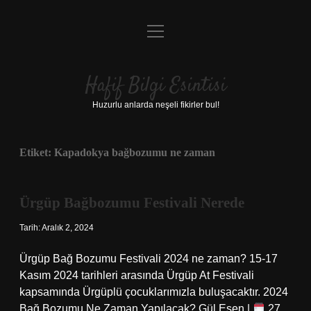
menüyü
Anasayfa
aç
Gizlilik Politikası
Hafif Bilgi Esintisi
Yasal Uyarı
Huzurlu anlarda neşeli fikirler bul!
Hakkımızda
Etiket:
Kapadokya bağbozumu ne zaman
Ürgüp Bağbozumu Festivali Nerede
Tarih: Aralık 2, 2024
Ürgüp Bağ Bozumu Festivali 2024 ne zaman? 15-17
Kasım 2024 tarihleri ​​arasında Ürgüp At Festivali
kapsamında Ürgüplü çocuklarımızla buluşacaktır. 2024
Bağ Bozumu Ne Zaman Yapılacak? Gül Esen |
27.