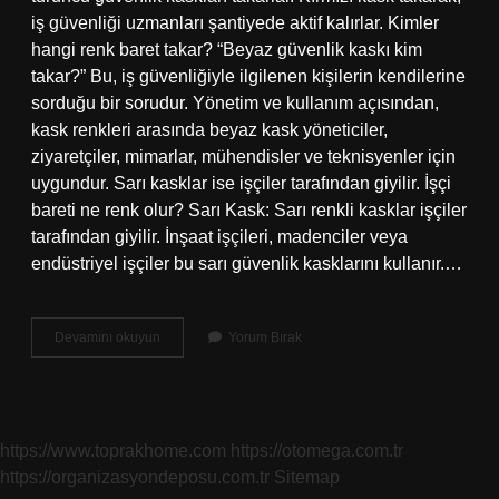
iş güvenliği uzmanları şantiyede aktif kalırlar. Kimler
hangi renk baret takar? “Beyaz güvenlik kaskı kim
takar?” Bu, iş güvenliğiyle ilgilenen kişilerin kendilerine
sorduğu bir sorudur. Yönetim ve kullanım açısından,
kask renkleri arasında beyaz kask yöneticiler,
ziyaretçiler, mimarlar, mühendisler ve teknisyenler için
uygundur. Sarı kasklar ise işçiler tarafından giyilir. İşçi
bareti ne renk olur? Sarı Kask: Sarı renkli kasklar işçiler
tarafından giyilir. İnşaat işçileri, madenciler veya
endüstriyel işçiler bu sarı güvenlik kasklarını kullanır.…
Teknisyen
Devamını okuyun
Yorum Bırak
Hangi
Renk
Baret
https://www.toprakhome.com
https://otomega.com.tr
https://organizasyondeposu.com.tr
Sitemap