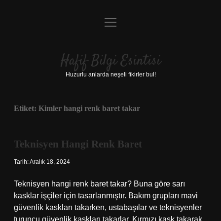
menüyü
Anasayfa
aç
Gizlilik Politikası
Hafif Bilgi Esintisi
Yasal Uyarı
Huzurlu anlarda neşeli fikirler bul!
Hakkımızda
Etiket:
Kimler hangi renk baret takar
Teknisyen Hangi Renk Baret
Tarih: Aralık 18, 2024
Teknisyen hangi renk baret takar? Buna göre sarı
kasklar işçiler için tasarlanmıştır. Bakım grupları mavi
güvenlik kaskları takarken, ustabaşılar ve teknisyenler
turuncu güvenlik kaskları takarlar. Kırmızı kask takarak,