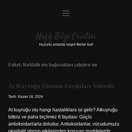
menüyü
Anasayfa
aç
Gizlilik Politikası
Hafif Bilgi Esintisi
Yasal Uyarı
Huzurlu anlarda neşeli fikirler bul!
Hakkımızda
Etiket:
Kırkkilit otu bağırsakları çalıştırır mı
At Kuyruğu Otunun Faydaları Nelerdir
Tarih: Kasım 18, 2024
At kuyruğu otu hangi hastalıklara iyi gelir? Atkuyruğu
bitkisi ve paha biçilmez 6 faydası: Güçlü
antioksidanlarla doludur. Antioksidanlar, vücudumuzu
oksidatif stresin etkilerinden koruyan maddelerdir. …