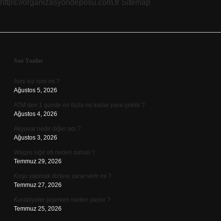
https://organizasyondeposu.com.tr
Sitemap
Sidebar
Son Yazılar
Avni kız ismi mi ?
Ağustos 5, 2026
ATM’den 1 günde en fazla ne kadar para çekilir ?
Ağustos 4, 2026
Akyuvar nedir diğer adı ?
Ağustos 3, 2026
Wagyu sığır eti neden pahalı ?
Temmuz 29, 2026
Koşu yapmak dizlere zarar verir mi ?
Temmuz 27, 2026
Kurabiyeler pişerken neden yayılır ?
Temmuz 25, 2026