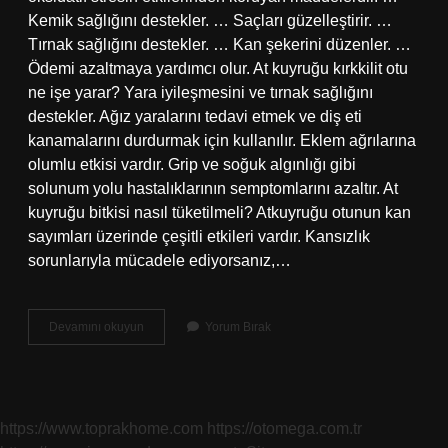
Kemik sağlığını destekler. … Saçları güzelleştirir. …
Tırnak sağlığını destekler. … Kan şekerini düzenler. …
Ödemi azaltmaya yardımcı olur. At kuyruğu kırkkilit otu
ne işe yarar? Yara iyileşmesini ve tırnak sağlığını
destekler. Ağız yaralarını tedavi etmek ve diş eti
kanamalarını durdurmak için kullanılır. Eklem ağrılarına
olumlu etkisi vardır. Grip ve soğuk algınlığı gibi
solunum yolu hastalıklarının semptomlarını azaltır. At
kuyruğu bitkisi nasıl tüketilmeli? Atkuyruğu otunun kan
sayımları üzerinde çeşitli etkileri vardır. Kansızlık
sorunlarıyla mücadele ediyorsanız,…
At
Devamını okuyun
Yorum Bırak
Kuyruğu
Otunun
Faydaları
Nelerdir
https://www.toprakhome.com
https://otomega.com.tr