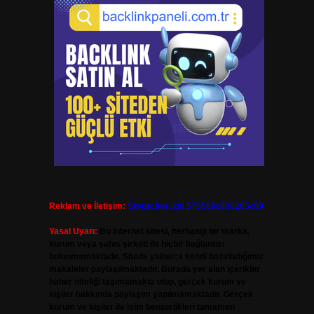
Reklam ve İletişim:
Skype: live:.cid.575569c608265c69
Yasal Uyarı:
Bu internet sitesi, herhangi bir marka,
kurum veya şahıs şirketi ile hiçbir bağlantısı
bulunmamaktadır. Sitede yalnızca kendi hazırladığımız
makaleler paylaşılmaktadır. Burada yer alan içerikler
haber niteliği taşımamakta olup, gerçek kurum ve
kişiler hakkında paylaşım yapılmamaktadır. Gerçek
kurum ve kişiler ile isim benzerlikleri tamamen