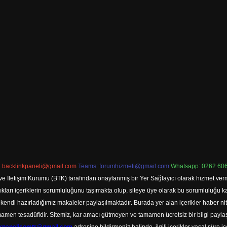
:
backlinkpaneli@gmail.com
Teams:
forumhizmeti@gmail.com
Whatsapp: 0262 606
ve İletişim Kurumu (BTK) tarafından onaylanmış bir Yer Sağlayıcı olarak hizmet verm
rı içeriklerin sorumluluğunu taşımakta olup, siteye üye olarak bu sorumluluğu kabul
a kendi hazırladığımız makaleler paylaşılmaktadır. Burada yer alan içerikler haber 
tamamen tesadüfidir. Sitemiz, kar amacı gütmeyen ve tamamen ücretsiz bir bilgi pay