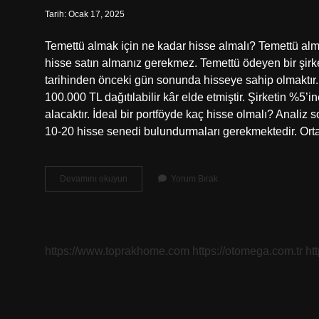
Tarih: Ocak 17, 2025
Temettü almak için ne kadar hisse almalı? Temettü almak
hisse satın almanız gerekmez. Temettü ödeyen bir şirke
tarihinden önceki gün sonunda hisseye sahip olmaktır.
100.000 TL dağıtılabilir kâr elde etmiştir. Şirketin %5’i
alacaktır. İdeal bir portföyde kaç hisse olmalı? Analiz 
10-20 hisse senedi bulundurmaları gerekmektedir. Orta r
Temettü
Devamını okuyun
Yorum Bırak
Için
Kaç
Hisse
Olmalı
https://www.toprakhome.com
https://otomega.com.tr
ht