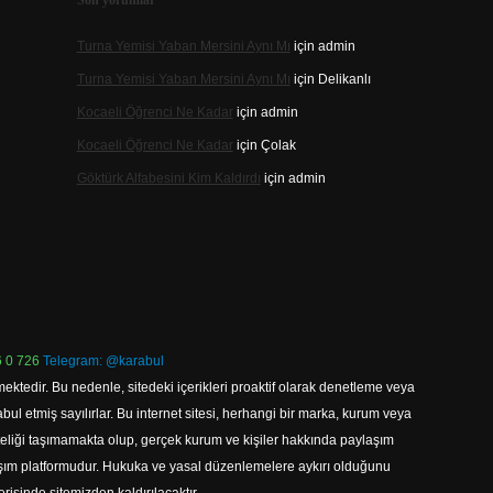
Son yorumlar
Turna Yemisi Yaban Mersini Aynı Mı
için
admin
Turna Yemisi Yaban Mersini Aynı Mı
için
Delikanlı
Kocaeli Öğrenci Ne Kadar
için
admin
Kocaeli Öğrenci Ne Kadar
için
Çolak
Göktürk Alfabesini Kim Kaldırdı
için
admin
 0 726
Telegram: @karabul
ektedir. Bu nedenle, sitedeki içerikleri proaktif olarak denetleme veya
 etmiş sayılırlar. Bu internet sitesi, herhangi bir marka, kurum veya
niteliği taşımamakta olup, gerçek kurum ve kişiler hakkında paylaşım
laşım platformudur. Hukuka ve yasal düzenlemelere aykırı olduğunu