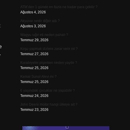
ATM’den 1 günde en fazla ne kadar para çekilir ?
Ağustos 4, 2026
Akyuvar nedir diğer adı ?
t
Ağustos 3, 2026
Wagyu sığır eti neden pahalı ?
Temmuz 29, 2026
e
Koşu yapmak dizlere zarar verir mi ?
…
Temmuz 27, 2026
Kurabiyeler pişerken neden yayılır ?
Temmuz 25, 2026
Kemal Sunal Alevi mi ?
Temmuz 25, 2026
6 yaşındaki çocuklar ne yapabilir ?
Temmuz 24, 2026
John Deere motor hangi ülkeye ait ?
Temmuz 23, 2026