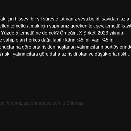
 için hisseyi bir yıl süreyle tutmanız veya belirli sayıdan fazla
tten temettü almak için yapmanız gereken tek şey, temettü kayı
 Yüzde 5 temettü ne demek? Örneğin, X Şirketi 2023 yılında
ne sahip olan herkes dağıtılabilir kârın %5’ini, yani %5’ini
sonuçlarına göre orta riskten hoşlanan yatırımcıların portföylerind
iskli yatırımcılara göre daha az riskli olan ve düşük-orta riskli
tps://organizasyondeposu.com.tr
Sitemap