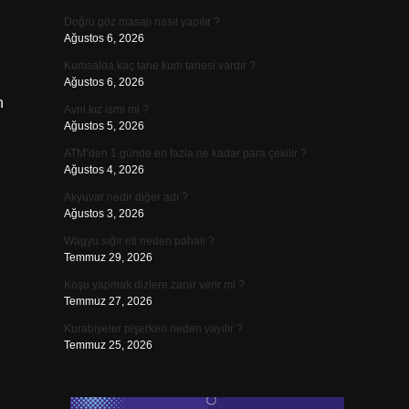
Doğru göz masajı nasıl yapılır ?
Ağustos 6, 2026
Kumsalda kaç tane kum tanesi vardır ?
n
Ağustos 6, 2026
n
Avni kız ismi mi ?
Ağustos 5, 2026
ATM’den 1 günde en fazla ne kadar para çekilir ?
Ağustos 4, 2026
Akyuvar nedir diğer adı ?
Ağustos 3, 2026
Wagyu sığır eti neden pahalı ?
Temmuz 29, 2026
Koşu yapmak dizlere zarar verir mi ?
Temmuz 27, 2026
Kurabiyeler pişerken neden yayılır ?
Temmuz 25, 2026