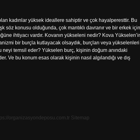
n kadınlar yüksek ideallere sahiptir ve çok hayalperesttir. Bu
Aşk söz konusu olduğunda, çok mantıklı davranır ve bir erkek içi
ğüne ihtiyacı vardır. Kovanın yükseleni nedir? Kova Yükselen’i
manizmi bir burçla kutlayacak olsaydık, burçları veya yükselenleri
u neyi temsil eder? Yükselen burç, kişinin doğum anındaki
der. Ve bu konum esas olarak kişinin nasıl algılandığı ve dış
tps://organizasyondeposu.com.tr
Sitemap