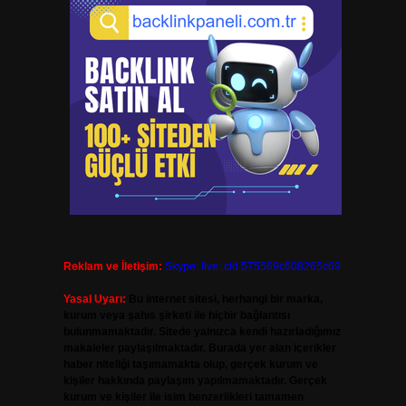
Reklam ve İletişim:
Skype: live:.cid.575569c608265c69
Yasal Uyarı:
Bu internet sitesi, herhangi bir marka,
kurum veya şahıs şirketi ile hiçbir bağlantısı
bulunmamaktadır. Sitede yalnızca kendi hazırladığımız
makaleler paylaşılmaktadır. Burada yer alan içerikler
haber niteliği taşımamakta olup, gerçek kurum ve
kişiler hakkında paylaşım yapılmamaktadır. Gerçek
kurum ve kişiler ile isim benzerlikleri tamamen