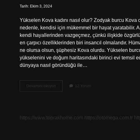
Tarih: Ekim 3, 2024
Yükselen Kova kadını nasıl olur? Zodyak burcu Kova ola
nedenle, kendisi için mükemmel bir hayat yaratabilir. 
kendi hayallerinden vazgeçmez, çünkü ilişkide özgürlü
en çarpıcı özelliklerinden biri insancıl olmalarıdır. Hü
ne olursa olsun, şüphesiz Kova olurdu. Yükselen burc
yükselenini ve doğum haritasındaki birinci evi temsil e
dünyaya nasıl göründüğü ile…
Yükselen
Devamını okuyun
12 Yorum
Kova
Nasıl
Olur
https://www.toprakhome.com
https://otomega.com.tr
ht