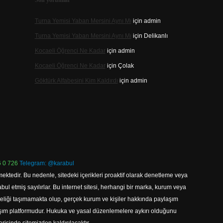
Son yorumlar
Turna Yemisi Yaban Mersini Aynı Mı
için
admin
Turna Yemisi Yaban Mersini Aynı Mı
için
Delikanlı
Kocaeli Öğrenci Ne Kadar
için
admin
Kocaeli Öğrenci Ne Kadar
için
Çolak
Göktürk Alfabesini Kim Kaldırdı
için
admin
 0 726
Telegram: @karabul
ektedir. Bu nedenle, sitedeki içerikleri proaktif olarak denetleme veya
 etmiş sayılırlar. Bu internet sitesi, herhangi bir marka, kurum veya
niteliği taşımamakta olup, gerçek kurum ve kişiler hakkında paylaşım
laşım platformudur. Hukuka ve yasal düzenlemelere aykırı olduğunu