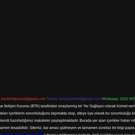
:
backlinkpaneli@gmail.com
Teams:
forumhizmeti@gmail.com
Whatsapp: 0262 606
ve İletişim Kurumu (BTK) tarafından onaylanmış bir Yer Sağlayıcı olarak hizmet verm
rı içeriklerin sorumluluğunu taşımakta olup, siteye üye olarak bu sorumluluğu kabul
a kendi hazırladığımız makaleler paylaşılmaktadır. Burada yer alan içerikler haber 
tamamen tesadüfidir. Sitemiz, kar amacı gütmeyen ve tamamen ücretsiz bir bilgi pay