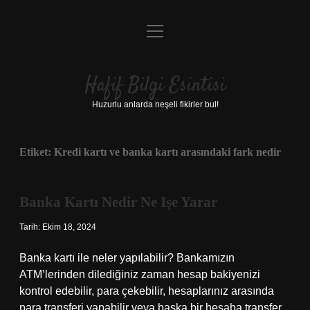
menüyü
Anasayfa
aç
Gizlilik Politikası
Hafif Bilgi Esintisi
Yasal Uyarı
Huzurlu anlarda neşeli fikirler bul!
Hakkımızda
Etiket:
Kredi kartı ve banka kartı arasındaki fark nedir
Banka Kartı Nedir Ne Işe Yarar
Tarih: Ekim 18, 2024
Banka kartı ile neler yapılabilir? Bankamızın
ATM’lerinden dilediğiniz zaman hesap bakiyenizi
kontrol edebilir, para çekebilir, hesaplarınız arasında
para transferi yapabilir veya başka bir hesaba transfer