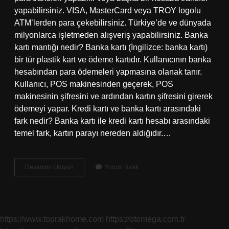
yapabilirsiniz. VISA, MasterCard veya TROY logolu
ATM’lerden para çekebilirsiniz. Türkiye’de ve dünyada
milyonlarca işletmeden alışveriş yapabilirsiniz. Banka
kartı mantığı nedir? Banka kartı (İngilizce: banka kartı)
bir tür plastik kart ve ödeme kartıdır. Kullanıcının banka
hesabından para ödemeleri yapmasına olanak tanır.
Kullanıcı, POS makinesinden geçerek, POS
makinesinin şifresini ve ardından kartın şifresini girerek
ödemeyi yapar. Kredi kartı ve banka kartı arasındaki
fark nedir? Banka kartı ile kredi kartı hesabı arasındaki
temel fark, kartın parayı nereden aldığıdır.…
Banka
Devamını okuyun
Yorum Bırak
Kartı
Nedir
Ne
Işe
Yarar
https://www.toprakhome.com
https://otomega.com.tr