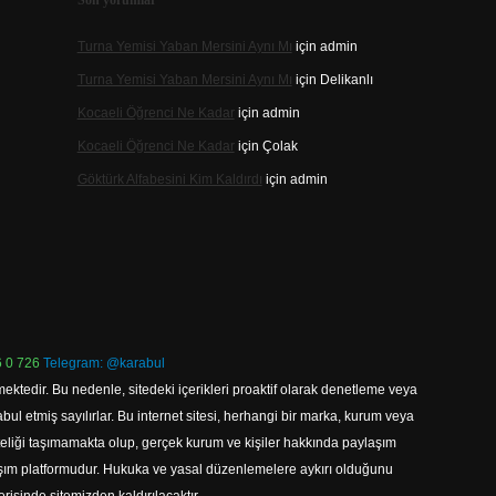
Son yorumlar
Turna Yemisi Yaban Mersini Aynı Mı
için
admin
Turna Yemisi Yaban Mersini Aynı Mı
için
Delikanlı
Kocaeli Öğrenci Ne Kadar
için
admin
Kocaeli Öğrenci Ne Kadar
için
Çolak
Göktürk Alfabesini Kim Kaldırdı
için
admin
 0 726
Telegram: @karabul
ektedir. Bu nedenle, sitedeki içerikleri proaktif olarak denetleme veya
 etmiş sayılırlar. Bu internet sitesi, herhangi bir marka, kurum veya
niteliği taşımamakta olup, gerçek kurum ve kişiler hakkında paylaşım
laşım platformudur. Hukuka ve yasal düzenlemelere aykırı olduğunu