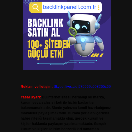
Reklam ve İletişim:
Skype: live:.cid.575569c608265c69
Yasal Uyarı:
Bu internet sitesi, herhangi bir marka,
kurum veya şahıs şirketi ile hiçbir bağlantısı
bulunmamaktadır. Sitede yalnızca kendi hazırladığımız
makaleler paylaşılmaktadır. Burada yer alan içerikler
haber niteliği taşımamakta olup, gerçek kurum ve
kişiler hakkında paylaşım yapılmamaktadır. Gerçek
kurum ve kişiler ile isim benzerlikleri tamamen