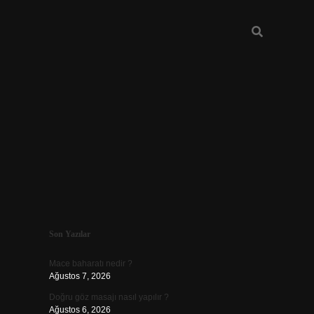
Sidebar
Son Yazılar
betexper giriş
Mace baharatı nedir ?
Ağustos 7, 2026
Doğru göz masajı nasıl yapılır ?
Ağustos 6, 2026