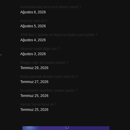
Kumsalda kaç tane kum tanesi vardır ?
Ağustos 6, 2026
Avni kız ismi mi ?
Ağustos 5, 2026
ATM’den 1 günde en fazla ne kadar para çekilir ?
Ağustos 4, 2026
Akyuvar nedir diğer adı ?
…
Ağustos 3, 2026
Wagyu sığır eti neden pahalı ?
Temmuz 29, 2026
Koşu yapmak dizlere zarar verir mi ?
Temmuz 27, 2026
Kurabiyeler pişerken neden yayılır ?
Temmuz 25, 2026
Kemal Sunal Alevi mi ?
Temmuz 25, 2026