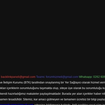
:
backlinkpaneli@gmail.com
Teams:
forumhizmeti@gmail.com
Whatsapp: 0262 606
ve İletişim Kurumu (BTK) tarafından onaylanmış bir Yer Sağlayıcı olarak hizmet verm
rı içeriklerin sorumluluğunu taşımakta olup, siteye üye olarak bu sorumluluğu kabul
a kendi hazırladığımız makaleler paylaşılmaktadır. Burada yer alan içerikler haber 
tamamen tesadüfidir. Sitemiz, kar amacı gütmeyen ve tamamen ücretsiz bir bilgi pay