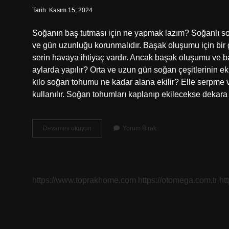
Tarih: Kasım 15, 2024
Soğanın baş tutması için ne yapmak lazım? Soğanlı so
ve gün uzunluğu korunmalıdır. Başak oluşumu için bir 
serin havaya ihtiyaç vardır. Ancak başak oluşumu ve ba
aylarda yapılır? Orta ve uzun gün soğan çeşitlerinin ek
kilo soğan tohumu ne kadar alana ekilir? Elle serpme
kullanılır. Soğan tohumları kaplanıp ekilecekse dekar
Soğan
Devamını okuyun
Yorum Bırak
Ne
Kadar
Derine
Dikilir
https://www.toprakhome.com
https://otomega.com.tr
ht