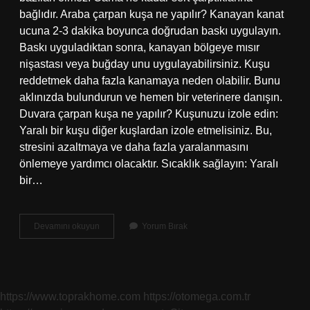
bağlıdır. Araba çarpan kuşa ne yapılır? Kanayan kanat
ucuna 2-3 dakika boyunca doğrudan baskı uygulayın.
Baskı uyguladıktan sonra, kanayan bölgeye mısır
nişastası veya buğday unu uygulayabilirsiniz. Kuşu
reddetmek daha fazla kanamaya neden olabilir. Bunu
aklınızda bulundurun ve hemen bir veterinere danışın.
Duvara çarpan kuşa ne yapılır? Kuşunuzu izole edin:
Yaralı bir kuşu diğer kuşlardan izole etmelisiniz. Bu,
stresini azaltmaya ve daha fazla yaralanmasını
önlemeye yardımcı olacaktır. Sıcaklık sağlayın: Yaralı
bir…
Cama
Devamını okuyun
Yorum Bırak
Çarpan
Kuşa
Nasıl
Müdahale
Edilir
https://www.toprakhome.com
https://otomega.com.tr