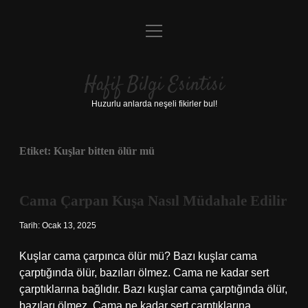
menüyü
Anasayfa
aç
Gizlilik Politikası
Hafif Bilgi Esintisi
Yasal Uyarı
Huzurlu anlarda neşeli fikirler bul!
Hakkımızda
Etiket:
Kuşlar bitten ölür mü
Cama Çarpan Kuşa Nasıl Müdahale Edilir
Tarih: Ocak 13, 2025
Kuşlar cama çarpınca ölür mü? Bazı kuşlar cama
çarptığında ölür, bazıları ölmez. Cama ne kadar sert
çarptıklarına bağlıdır. Bazı kuşlar cama çarptığında ölür,
bazıları ölmez. Cama ne kadar sert çarptıklarına