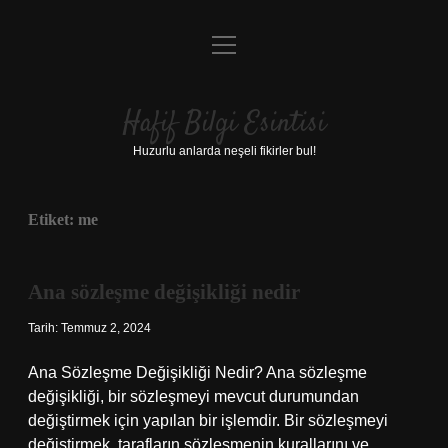
menüyü
Anasayfa
aç
Gizlilik Politikası
Hafif Bilgi Esintisi
Yasal Uyarı
Huzurlu anlarda neşeli fikirler bul!
Hakkımızda
Etiket:
me
Ana sözleşme değişikliği nedir
Tarih: Temmuz 2, 2024
Ana Sözleşme Değişikliği Nedir? Ana sözleşme
değişikliği, bir sözleşmeyi mevcut durumundan
değiştirmek için yapılan bir işlemdir. Bir sözleşmeyi
değiştirmek, tarafların sözleşmenin kurallarını ve