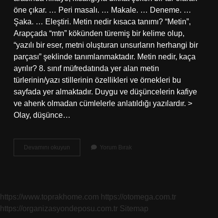
öne çıkar. … Peri masalı. … Makale. … Deneme. …
Şaka. … Eleştiri. Metin nedir kısaca tanımı? “Metin”,
Arapçada “mtn” kökünden türemiş bir kelime olup,
“yazılı bir eser, metni oluşturan unsurların herhangi bir
parçası” şeklinde tanımlanmaktadır. Metin nedir, kaça
ayrılır? 8. sınıf müfredatında yer alan metin
türlerinin/yazı stillerinin özellikleri ve örnekleri bu
sayfada yer almaktadır. Duygu ve düşüncelerin kafiye
ve ahenk olmadan cümlelerle anlatıldığı yazılardır. >
Olay, düşünce…
Metin
Devamını okuyun
Yorum Bırak
Nedir
Çeşitleri
Nelerdir
https://www.toprakhome.com
https://otomega.com.tr
https://organizasyondeposu.com.tr
Sitemap