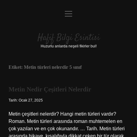
menüyü
Anasayfa
aç
Gizlilik Politikası
Hafif Bilgi Esintisi
Yasal Uyarı
Huzurlu anlarda neşeli fikirler bul!
Hakkımızda
Etiket:
Metin türleri nelerdir 5 sınıf
Metin Nedir Çeşitleri Nelerdir
Tarih: Ocak 27, 2025
Metin çeşitleri nelerdir? Hangi metin türleri vardır?
Roman. Metin türleri arasında roman muhtemelen en
çok yazılan ve en çok okunandır. … Tarih. Metin türleri
arasında hikaye, kısalığıyla dikkat çeken bir tür olarak