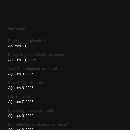
Sidebar
Son Yazılar
Derleme tekniği nedir ?
Ağustos 10, 2026
Peygamberlerin üstünlük sıralaması nedir ?
Ağustos 10, 2026
Yarım kazık düğümü ne için kullanılır ?
Ağustos 9, 2026
Kuveyt Türk fiziki altın veriyor mu ?
Ağustos 8, 2026
Mace baharatı nedir ?
Ağustos 7, 2026
Doğru göz masajı nasıl yapılır ?
Ağustos 6, 2026
Kumsalda kaç tane kum tanesi vardır ?
Ağustos 6, 2026