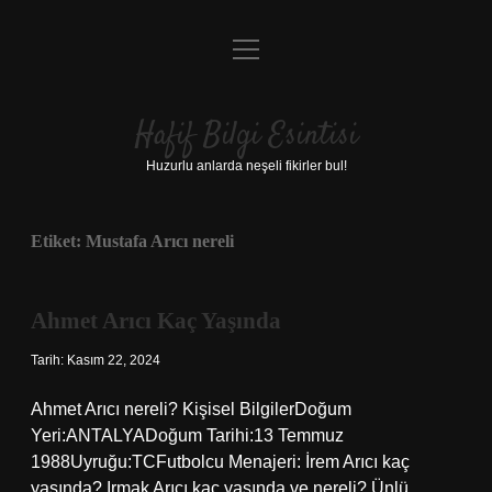
menüyü
Anasayfa
aç
Gizlilik Politikası
Hafif Bilgi Esintisi
Yasal Uyarı
Huzurlu anlarda neşeli fikirler bul!
Hakkımızda
Etiket:
Mustafa Arıcı nereli
Ahmet Arıcı Kaç Yaşında
Tarih: Kasım 22, 2024
Ahmet Arıcı nereli? Kişisel BilgilerDoğum
Yeri:ANTALYADoğum Tarihi:13 Temmuz
1988Uyruğu:TCFutbolcu Menajeri: İrem Arıcı kaç
yaşında? Irmak Arıcı kaç yaşında ve nereli? Ünlü