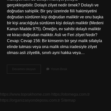
gerçekleşebilir. Dolaylı zilyet nedir örnek? Dolaylı ve
doğrudan sahiplik: Bir şey üzerinde fiili hakimiyetini
doğrudan sürdüren kişi doğrudan maliktir ve onu başka
bir kişi aracılığıyla sürdüren kişi dolaylı maliktir (Medeni
Kanun Madde 975). Örneğin, ev sahibi dolaylı maliktir
ve kiracı doğrudan maliktir. Asli ve Feri zilyet Nedir?
Cevap: Cevap 156: Bir kimsenin bir şeyi malik sıfatıyla
elinde tutması veya ona malik olma iradesiyle zilyet
olması asli zilyetlik, sınırlı ayni hakka veya…
Zilyetlik
Devamını okuyun
Yorum Bırak
Kaça
Ayrılır
https://www.toprakhome.com
https://otomega.com.tr
https://organizasyondeposu.com.tr
Sitemap