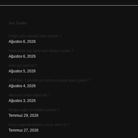
Sidebar
Son Yazılar
Doğru göz masajı nasıl yapılır ?
Ağustos 6, 2026
Kumsalda kaç tane kum tanesi vardır ?
Ağustos 6, 2026
Avni kız ismi mi ?
Ağustos 5, 2026
ATM’den 1 günde en fazla ne kadar para çekilir ?
Ağustos 4, 2026
Akyuvar nedir diğer adı ?
Ağustos 3, 2026
Wagyu sığır eti neden pahalı ?
Temmuz 29, 2026
Koşu yapmak dizlere zarar verir mi ?
Temmuz 27, 2026