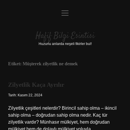
menüyü
Anasayfa
aç
Gizlilik Politikası
Hafif Bilgi Esintisi
Yasal Uyarı
Huzurlu anlarda neşeli fikirler bul!
Hakkımızda
Etiket:
Müşterek zilyetlik ne demek
Zilyetlik Kaça Ayrılır
Tarih: Kasım 22, 2024
Zilyetlik çeşitleri nelerdir? Birincil sahip olma – ikincil
sahip olma – doğrudan sahip olma nedir. Kaç tür
zilyetlik vardır? Münhasır mülkiyet, hem doğrudan
mülkiyet hem de dolaylı mülkiyet yoluyla