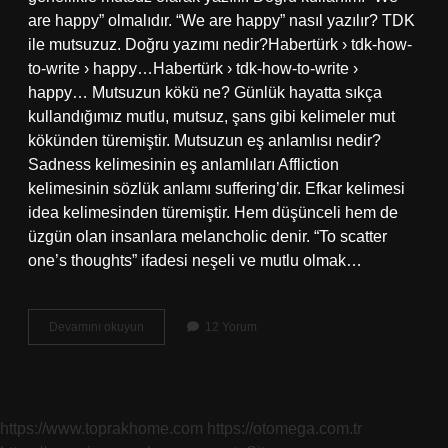
are happy” olmalıdır. “We are happy” nasıl yazılır? TDK
ile mutsuzuz. Doğru yazımı nedir?Habertürk › tdk-how-
to-write › happy…Habertürk › tdk-how-to-write ›
happy… Mutsuzun kökü ne? Günlük hayatta sıkça
kullandığımız mutlu, mutsuz, şans gibi kelimeler mut
kökünden türemiştir. Mutsuzun eş anlamlısı nedir?
Sadness kelimesinin eş anlamlıları Affliction
kelimesinin sözlük anlamı suffering’dir. Efkar kelimesi
idea kelimesinden türemiştir. Hem düşünceli hem de
üzgün olan insanlara melancholic denir. “To scatter
one’s thoughts” ifadesi neşeli ve mutlu olmak…
Mutsuzun
Devamını okuyun
12 Yorum
Anlamı
Ne
https://www.toprakhome.com
https://otomega.com.tr