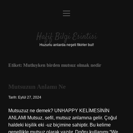
menüyü
Anasayfa
aç
Gizlilik Politikası
Hafif Bilgi Esintisi
Yasal Uyarı
Huzurlu anlarda neşeli fikirler bul!
Hakkımızda
Etiket:
Mutluyken birden mutsuz olmak nedir
Mutsuzun Anlamı Ne
Tarih: Eylül 27, 2024
Mutsuzuz ne demek? UNHAPPY KELİMESİNİN
ANLAMI Mutsuz, sefil, mutsuz anlamına gelir. Çoğul
haldeki kişilik eki -uz biçimine sahiptir. Bu kelime
genellikle mutsuz olarak yazılır. Doğru kullanımı “We