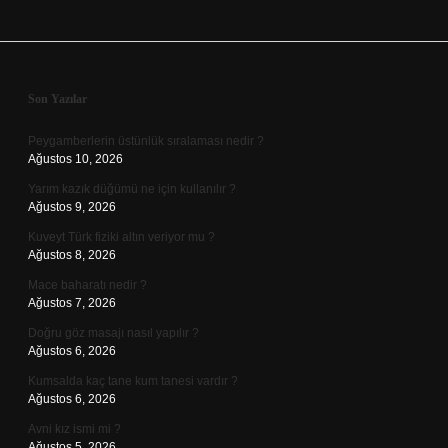
Sidebar
Son Yazılar
Peygamberlerin üstünlük sıralaması nedir ?
Ağustos 10, 2026
Yarım kazık düğümü ne için kullanılır ?
Ağustos 9, 2026
Kuveyt Türk fiziki altın veriyor mu ?
Ağustos 8, 2026
Mace baharatı nedir ?
Ağustos 7, 2026
Doğru göz masajı nasıl yapılır ?
Ağustos 6, 2026
Kumsalda kaç tane kum tanesi vardır ?
Ağustos 6, 2026
Avni kız ismi mi ?
Ağustos 5, 2026