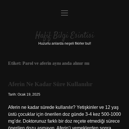
menüyü
Anasayfa
aç
Gizlilik Politikası
Hafif Bilgi Esintisi
Yasal Uyarı
Huzurlu anlarda neşeli fikirler bul!
Hakkımızda
Etiket:
Parol ve aferin aynı anda alınır mı
Aferin Ne Kadar Süre Kullanılır
Tarih: Ocak 19, 2025
Aferin ne kadar sürede kullanılır? Yetişkinler ve 12 yaş
üstü çocuklar için önerilen doz günde 3-4 kez 500-1000
mg’dır. Doktorunuz farklı bir doz reçete etmediği sürece
önerilen dozu aşmayın. Aferin’i yemeklerden sonra