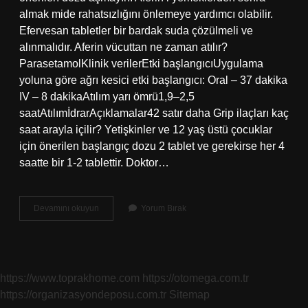
almak mide rahatsızlığını önlemeye yardımcı olabilir.
Efervesan tabletler bir bardak suda çözülmeli ve
alınmalıdır. Aferin vücuttan ne zaman atılır?
ParasetamolKlinik verilerEtki başlangıcıUygulama
yoluna göre ağrı kesici etki başlangıcı: Oral – 37 dakika
IV – 8 dakikaAtılım yarı ömrü1,9–2,5
saatAtılımİdrarAçıklamalar42 satır daha Grip ilaçları kaç
saat arayla içilir? Yetişkinler ve 12 yaş üstü çocuklar
için önerilen başlangıç ​​dozu 2 tablet ve gerekirse her 4
saatte bir 1-2 tablettir. Doktor…
Aferin
Devamını okuyun
Yorum Bırak
Ne
Kadar
Süre
Kullanılır
https://www.toprakhome.com
https://otomega.com.tr
https://organizasyondeposu.com.tr
Sitemap