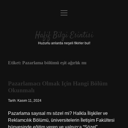
menüyü
Anasayfa
aç
Gizlilik Politikası
Hafif Bilgi Esintisi
Yasal Uyarı
Huzurlu anlarda neşeli fikirler bul!
Hakkımızda
Etiket:
Pazarlama bölümü eşit ağırlık mı
Pazarlamacı Olmak Için Hangi Bölüm
Okunmalı
Tarih: Kasım 11, 2024
Pazarlama sayısal mı sözel mi? Halkla İlişkiler ve
Reklamcılık Bölümü, üniversitelerin İletişim Fakültesi
bünyesinde eğitim veren ve yalnızca “Sözel”