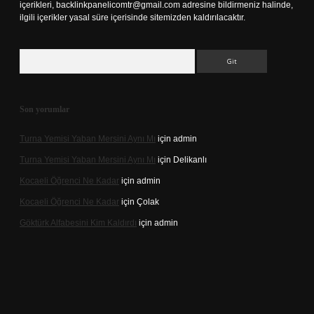
içerikleri,
backlinkpanelicomtr@gmail.com
adresine bildirmeniz halinde,
ilgili içerikler yasal süre içerisinde sitemizden kaldırılacaktır.
Arama
Son yorumlar
Turna Yemisi Yaban Mersini Aynı Mı
için
admin
Turna Yemisi Yaban Mersini Aynı Mı
için
Delikanlı
Kocaeli Öğrenci Ne Kadar
için
admin
Kocaeli Öğrenci Ne Kadar
için
Çolak
Göktürk Alfabesini Kim Kaldırdı
için
admin