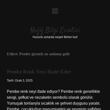
menüyü
Anasayfa
aç
Gizlilik Politikası
Hafif Bilgi Esintisi
Yasal Uyarı
Huzurlu anlarda neşeli fikirler bul!
Hakkımızda
Etiket:
Pembe giymek ne anlama gelir
Pembe Renk Neyi Ifade Eder
Tarih: Ocak 3, 2025
Pembe renk neyi ifade ediyor? Pembe renk genellikle
sevgi, şefkat ve nezaketin sembolü olarak görülür.
Yumuşak tonlarıyla sıcaklık ve şehvet duygusu yaratır.
Pembe, çocukluğun masumiyetini ve sevginin saflığını