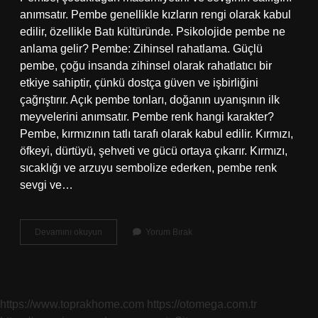
anımsatır. Pembe genellikle kızların rengi olarak kabul
edilir, özellikle Batı kültüründe. Psikolojide pembe ne
anlama gelir? Pembe: Zihinsel rahatlama. Güçlü
pembe, çoğu insanda zihinsel olarak rahatlatıcı bir
etkiye sahiptir, çünkü dostça güven ve işbirliğini
çağrıştırır. Açık pembe tonları, doğanın uyanışının ilk
meyvelerini anımsatır. Pembe renk hangi karakter?
Pembe, kırmızının tatlı tarafı olarak kabul edilir. Kırmızı,
öfkeyi, dürtüyü, şehveti ve gücü ortaya çıkarır. Kırmızı,
sıcaklığı ve arzuyu sembolize ederken, pembe renk
sevgi ve…
Pembe
Devamını okuyun
Yorum Bırak
Renk
Neyi
Ifade
Eder
https://www.toprakhome.com
https://otomega.com.tr