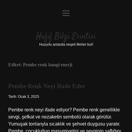
menüyü
Anasayfa
aç
Gizlilik Politikası
Hafif Bilgi Esintisi
Yasal Uyarı
Huzurlu anlarda neşeli fikirler bul!
Hakkımızda
Etiket:
Pembe renk hangi enerji
Pembe Renk Neyi Ifade Eder
Tarih: Ocak 3, 2025
Pembe renk neyi ifade ediyor? Pembe renk genellikle
sevgi, şefkat ve nezaketin sembolü olarak görülür.
Yumuşak tonlarıyla sıcaklık ve şehvet duygusu yaratır.
Pembe, çocukluğun masumiyetini ve sevginin saflığını