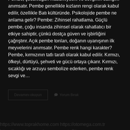
anımsatır. Pembe genellikle kızların rengi olarak kabul
edilir, özellikle Batı kültüründe. Psikolojide pembe ne
anlama gelir? Pembe: Zihinsel rahatlama. Güçlü
pembe, çoğu insanda zihinsel olarak rahatlatıcı bir
etkiye sahiptir, çünkü dostça güven ve işbirliğini
çağrıştırır. Açık pembe tonları, doğanın uyanışının ilk
meyvelerini anımsatır. Pembe renk hangi karakter?
Pembe, kırmızının tatlı tarafı olarak kabul edilir. Kırmızı,
öfkeyi, dürtüyü, şehveti ve gücü ortaya çıkarır. Kırmızı,
sıcaklığı ve arzuyu sembolize ederken, pembe renk
sevgi ve…
Pembe
Devamını okuyun
Yorum Bırak
Renk
Neyi
Ifade
Eder
https://www.toprakhome.com
https://otomega.com.tr