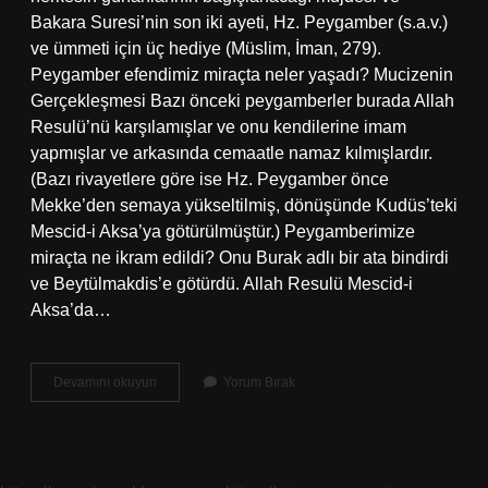
Bakara Suresi’nin son iki ayeti, Hz. Peygamber (s.a.v.)
ve ümmeti için üç hediye (Müslim, İman, 279).
Peygamber efendimiz miraçta neler yaşadı? Mucizenin
Gerçekleşmesi Bazı önceki peygamberler burada Allah
Resulü’nü karşılamışlar ve onu kendilerine imam
yapmışlar ve arkasında cemaatle namaz kılmışlardır.
(Bazı rivayetlere göre ise Hz. Peygamber önce
Mekke’den semaya yükseltilmiş, dönüşünde Kudüs’teki
Mescid-i Aksa’ya götürülmüştür.) Peygamberimize
miraçta ne ikram edildi? Onu Burak adlı bir ata bindirdi
ve Beytülmakdis’e götürdü. Allah Resulü Mescid-i
Aksa’da…
Miraç
Devamını okuyun
Yorum Bırak
Gecesi
Neler
Indi