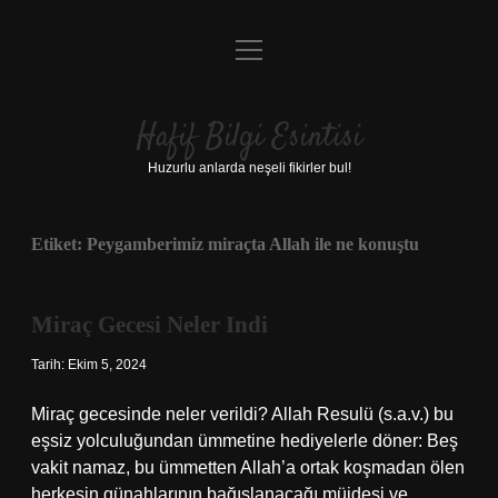
menüyü
Anasayfa
aç
Gizlilik Politikası
Hafif Bilgi Esintisi
Yasal Uyarı
Huzurlu anlarda neşeli fikirler bul!
Hakkımızda
Etiket:
Peygamberimiz miraçta Allah ile ne konuştu
Miraç Gecesi Neler Indi
Tarih: Ekim 5, 2024
Miraç gecesinde neler verildi? Allah Resulü (s.a.v.) bu
eşsiz yolculuğundan ümmetine hediyelerle döner: Beş
vakit namaz, bu ümmetten Allah’a ortak koşmadan ölen
herkesin günahlarının bağışlanacağı müjdesi ve