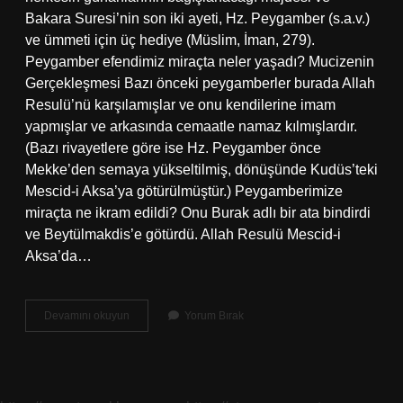
Bakara Suresi’nin son iki ayeti, Hz. Peygamber (s.a.v.)
ve ümmeti için üç hediye (Müslim, İman, 279).
Peygamber efendimiz miraçta neler yaşadı? Mucizenin
Gerçekleşmesi Bazı önceki peygamberler burada Allah
Resulü’nü karşılamışlar ve onu kendilerine imam
yapmışlar ve arkasında cemaatle namaz kılmışlardır.
(Bazı rivayetlere göre ise Hz. Peygamber önce
Mekke’den semaya yükseltilmiş, dönüşünde Kudüs’teki
Mescid-i Aksa’ya götürülmüştür.) Peygamberimize
miraçta ne ikram edildi? Onu Burak adlı bir ata bindirdi
ve Beytülmakdis’e götürdü. Allah Resulü Mescid-i
Aksa’da…
Miraç
Devamını okuyun
Yorum Bırak
Gecesi
Neler
Indi