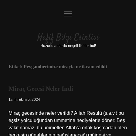
menüyü
Anasayfa
aç
Gizlilik Politikası
Hafif Bilgi Esintisi
Yasal Uyarı
Huzurlu anlarda neşeli fikirler bul!
Hakkımızda
Etiket:
Peygamberimize miraçta ne ikram edildi
Miraç Gecesi Neler Indi
Tarih: Ekim 5, 2024
Miraç gecesinde neler verildi? Allah Resulü (s.a.v.) bu
eşsiz yolculuğundan ümmetine hediyelerle döner: Beş
vakit namaz, bu ümmetten Allah’a ortak koşmadan ölen
herkesin günahlarının bağışlanacağı müjdesi ve