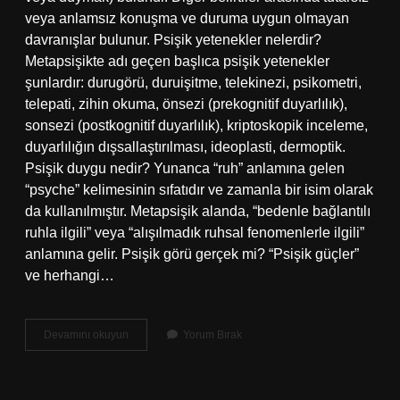
veya anlamsız konuşma ve duruma uygun olmayan
davranışlar bulunur. Psişik yetenekler nelerdir?
Metapsişikte adı geçen başlıca psişik yetenekler
şunlardır: durugörü, duruişitme, telekinezi, psikometri,
telepati, zihin okuma, önsezi (prekognitif duyarlılık),
sonsezi (postkognitif duyarlılık), kriptoskopik inceleme,
duyarlılığın dışsallaştırılması, ideoplasti, dermoptik.
Psişik duygu nedir? Yunanca “ruh” anlamına gelen
“psyche” kelimesinin sıfatıdır ve zamanla bir isim olarak
da kullanılmıştır. Metapsişik alanda, “bedenle bağlantılı
ruhla ilgili” veya “alışılmadık ruhsal fenomenlerle ilgili”
anlamına gelir. Psişik görü gerçek mi? “Psişik güçler”
ve herhangi…
Psişik
Devamını okuyun
Yorum Bırak
Belirti
Ne
Demek