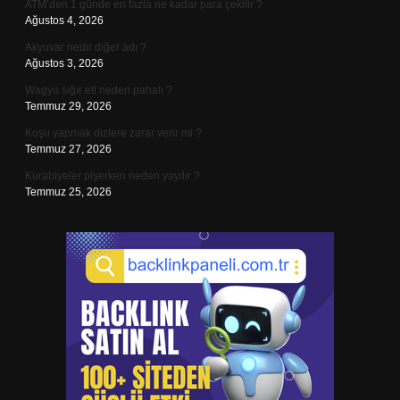
ATM’den 1 günde en fazla ne kadar para çekilir ?
Ağustos 4, 2026
Akyuvar nedir diğer adı ?
Ağustos 3, 2026
Wagyu sığır eti neden pahalı ?
Temmuz 29, 2026
Koşu yapmak dizlere zarar verir mi ?
Temmuz 27, 2026
Kurabiyeler pişerken neden yayılır ?
Temmuz 25, 2026