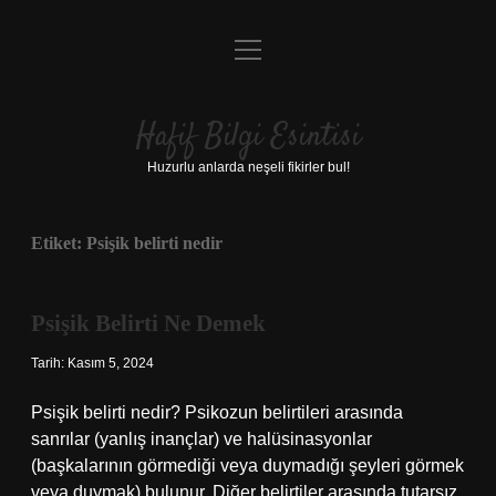
menüyü
Anasayfa
aç
Gizlilik Politikası
Hafif Bilgi Esintisi
Yasal Uyarı
Huzurlu anlarda neşeli fikirler bul!
Hakkımızda
Etiket:
Psişik belirti nedir
Psişik Belirti Ne Demek
Tarih: Kasım 5, 2024
Psişik belirti nedir? Psikozun belirtileri arasında
sanrılar (yanlış inançlar) ve halüsinasyonlar
(başkalarının görmediği veya duymadığı şeyleri görmek
veya duymak) bulunur. Diğer belirtiler arasında tutarsız