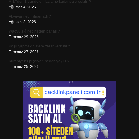
ATM’den 1 günde en fazla ne kadar para çekilir ?
Ağustos 4, 2026
Akyuvar nedir diğer adı ?
Ağustos 3, 2026
Wagyu sığır eti neden pahalı ?
Temmuz 29, 2026
Koşu yapmak dizlere zarar verir mi ?
Temmuz 27, 2026
Kurabiyeler pişerken neden yayılır ?
Temmuz 25, 2026