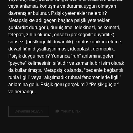
veya anlamsız konuşma ve duruma uygun olmayan
davranışlar bulunur. Psişik yetenekler nelerdir?
Metapsişikte adı geçen başlıca psişik yetenekler
şunlardır: durugörü, duruişitme, telekinezi, psikometri,
telepati, zihin okuma, önsezi (prekognitif duyarlılık),
sonsezi (postkognitif duyarlılık), kriptoskopik inceleme,
duyarlılığın dışsallaştırılması, ideoplasti, dermoptik.
Psişik duygu nedir? Yunanca “ruh” anlamına gelen
“psyche” kelimesinin sıfatıdır ve zamanla bir isim olarak
da kullanılmıştır. Metapsişik alanda, “bedenle bağlantılı
ruhla ilgili” veya “alışılmadık ruhsal fenomenlerle ilgili”
anlamına gelir. Psişik görü gerçek mi? “Psişik güçler”
ve herhangi…
Psişik
Devamını okuyun
Yorum Bırak
Belirti
Ne
Demek