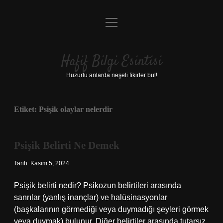
menüyü
Anasayfa
aç
Gizlilik Politikası
Hafif Bilgi Esintisi
Yasal Uyarı
Huzurlu anlarda neşeli fikirler bul!
Hakkımızda
Etiket:
Psişik olaylar nelerdir
Psişik Belirti Ne Demek
Tarih: Kasım 5, 2024
Psişik belirti nedir? Psikozun belirtileri arasında
sanrılar (yanlış inançlar) ve halüsinasyonlar
(başkalarının görmediği veya duymadığı şeyleri görmek
veya duymak) bulunur. Diğer belirtiler arasında tutarsız