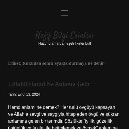
menüyü
Anasayfa
aç
Gizlilik Politikası
Hafif Bilgi Esintisi
Yasal Uyarı
Huzurlu anlarda neşeli fikirler bul!
Hakkımızda
Etiket:
Rukudan sonra ayakta durmaya ne denir
Lillahil Hamd Ne Anlama Gelir
Tarih: Eylül 13, 2024
Hamd anlamı ne demek? Her türlü övgüyü kapsayan
ve Allah’a sevgi ve saygıyla hitap eden övgü ve şükran
anlamına gelen bir terimdir. Sözlükte “iyilik, güzellik,
üstünlük ve fazilet ile betimlemek ve övmek” anlamına