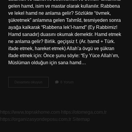
gelen hamd, isim ve mastar olarak kullanılır. Rabbena
ve lekel hamd ne anlama gelir? Sözlükte “övmek,
şükretmek” anlamına gelen Tahmîd, tesmiyeden sonra
ayağa kalkarak “Rabbena lek’l-hamd” (Ey Rabbimiz!
Hamd sanadır) duasını okumak demektir. Hamd etmek
ne anlama gelir? Birlik. geçişsiz f. (Ar. ḥamd + Türk.
ifade etmek, hareket etmek) Allah’a övgü ve şükran
ifade etmek için: Önce şunu söyle: “Ey Yüce Allah’ım,
Müslüman olduğun için sana hamd…
Lillahil
Devamını okuyun
6 Yorum
Hamd
Ne
Anlama
Gelir
https://www.toprakhome.com
https://otomega.com.tr
https://organizasyondeposu.com.tr
Sitemap