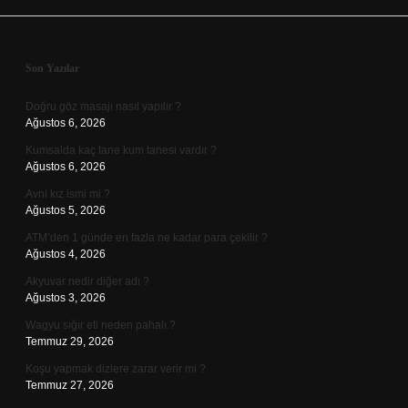
Sidebar
Son Yazılar
Doğru göz masajı nasıl yapılır ?
Ağustos 6, 2026
Kumsalda kaç tane kum tanesi vardır ?
Ağustos 6, 2026
Avni kız ismi mi ?
Ağustos 5, 2026
ATM’den 1 günde en fazla ne kadar para çekilir ?
Ağustos 4, 2026
Akyuvar nedir diğer adı ?
Ağustos 3, 2026
Wagyu sığır eti neden pahalı ?
Temmuz 29, 2026
Koşu yapmak dizlere zarar verir mi ?
Temmuz 27, 2026