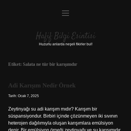
menüyü
Anasayfa
aç
Gizlilik Politikası
Hafif Bilgi Esintisi
Yasal Uyarı
Huzurlu anlarda neşeli fikirler bul!
Hakkımızda
Etiket:
Salata ne tür bir karışımdır
Adi Karışım Nedir Örnek
Tarih: Ocak 7, 2025
Zeytinyağı su adi karışım mıdır? Karışım bir
süspansiyondur. Birbiri içinde çözünmeyen iki sıvının
heterojen dağılımıyla oluşan karışımlara emülsiyon
denir. Bir emülsiyon örneği zeytinyağı ve su karışımıdır.