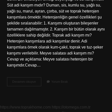
Süt adi karışım mıdır? Duman, sis, kumlu su, yağlı su,
yağlı su, marul, ayran, çorba, süt ve toprak heterojen
karışımlara örnektir. Heterojenliğin genel özellikleri şu
şekilde sıralanabilir: 1. Karışımı oluşturan bileşenler
tamamen dağılmamıştır. 2. Karışım bir bütün olarak aynı
özelliklere sahip değildir. Toprak adi karışım mı?
Heterojen karışımlara adi karışımlar denir. Adi
karışımlara örnek olarak kum-çakıl, toprak ve tuz-şeker
karışımı verilebilir. Meyve salatası adi karışım mı?
Cevap ve açıklama: Meyve salatası heterojen bir
karışımdır.Cevap…
Adi
Devamını okuyun
Yorum Bırak
Karışım
Nedir
Örnek
https://www.toprakhome.com
https://otomega.com.tr