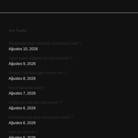
Sidebar
Son Yazılar
Peygamberlerin üstünlük sıralaması nedir ?
Ağustos 10, 2026
Yarım kazık düğümü ne için kullanılır ?
Ağustos 9, 2026
Kuveyt Türk fiziki altın veriyor mu ?
Ağustos 8, 2026
Mace baharatı nedir ?
Ağustos 7, 2026
Doğru göz masajı nasıl yapılır ?
Ağustos 6, 2026
Kumsalda kaç tane kum tanesi vardır ?
Ağustos 6, 2026
Avni kız ismi mi ?
Ağustos 5, 2026