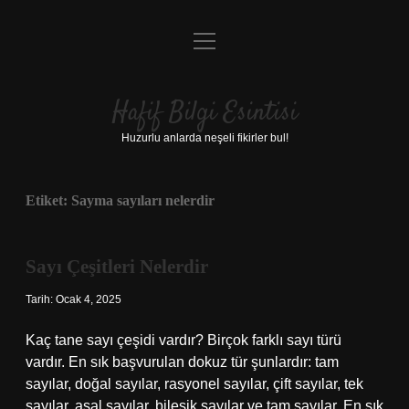
menüyü
Anasayfa
aç
Gizlilik Politikası
Hafif Bilgi Esintisi
Yasal Uyarı
Huzurlu anlarda neşeli fikirler bul!
Hakkımızda
Etiket:
Sayma sayıları nelerdir
Sayı Çeşitleri Nelerdir
Tarih: Ocak 4, 2025
Kaç tane sayı çeşidi vardır? Birçok farklı sayı türü
vardır. En sık başvurulan dokuz tür şunlardır: tam
sayılar, doğal sayılar, rasyonel sayılar, çift sayılar, tek
sayılar, asal sayılar, bileşik sayılar ve tam sayılar. En sık