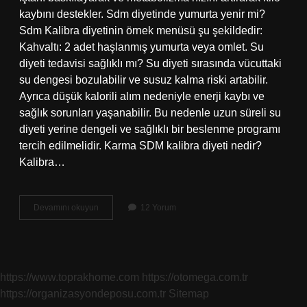
kaybını destekler. Sdm diyetinde yumurta yenir mi?
Sdm Kalibra diyetinin örnek menüsü şu şekildedir:
Kahvaltı: 2 adet haşlanmış yumurta veya omlet. Su
diyeti tedavisi sağlıklı mı? Su diyeti sırasında vücuttaki
su dengesi bozulabilir ve susuz kalma riski artabilir.
Ayrıca düşük kalorili alım nedeniyle enerji kaybı ve
sağlık sorunları yaşanabilir. Bu nedenle uzun süreli su
diyeti yerine dengeli ve sağlıklı bir beslenme programı
tercih edilmelidir. Karma SDM kalibra diyeti nedir?
Kalibra…
Sdm
Devamını okuyun
12 Yorum
Diyeti
Sağlıklı
Mı
https://www.toprakhome.com
https://otomega.com.tr
https://organizasyondeposu.com.tr
Sitemap