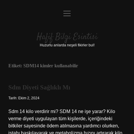
menüyü
Anasayfa
aç
Gizlilik Politikası
Hafif Bilgi Esintisi
Yasal Uyarı
Huzurlu anlarda neşeli fikirler bul!
Hakkımızda
Etiket:
SDM14 kimler kullanabilir
Sdm Diyeti Sağlıklı Mı
Tarih: Ekim 2, 2024
Sdm 14 kilo verdirir mi? SDM 14 ne işe yarar? Kilo
verme diyeti uygulayan tüm kişilerde, içeriğindeki
bitkiler sayesinde ödem atılmasına yardımcı olurken,
iştahı baskılayarak ve metabolizma hızını artırarak kilo