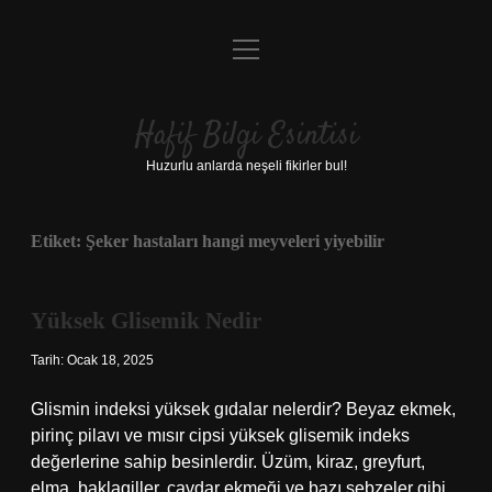
menüyü
Anasayfa
aç
Gizlilik Politikası
Hafif Bilgi Esintisi
Yasal Uyarı
Huzurlu anlarda neşeli fikirler bul!
Hakkımızda
Etiket:
Şeker hastaları hangi meyveleri yiyebilir
Yüksek Glisemik Nedir
Tarih: Ocak 18, 2025
Glismin indeksi yüksek gıdalar nelerdir? Beyaz ekmek,
pirinç pilavı ve mısır cipsi yüksek glisemik indeks
değerlerine sahip besinlerdir. Üzüm, kiraz, greyfurt,
elma, baklagiller, çavdar ekmeği ve bazı sebzeler gibi