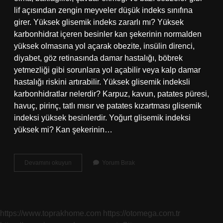
lif açısından zengin meyveler düşük indeks sınıfına
girer. Yüksek glisemik indeks zararlı mı? Yüksek
karbonhidrat içeren besinler kan şekerinin normalden
yüksek olmasına yol açarak obezite, insülin direnci,
diyabet, göz retinasında damar hastalığı, böbrek
yetmezliği gibi sorunlara yol açabilir veya kalp damar
hastalığı riskini artırabilir. Yüksek glisemik indeksli
karbonhidratlar nelerdir? Karpuz, kavun, patates püresi,
havuç, pirinç, tatlı mısır ve patates kızartması glisemik
indeksi yüksek besinlerdir. Yoğurt glisemik indeksi
yüksek mi? Kan şekerinin…
Yüksek
Devamını okuyun
Yorum Bırak
Glisemik
Nedir
https://www.toprakhome.com
https://otomega.com.tr