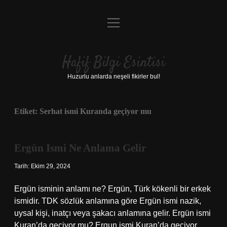
menüyü
Anasayfa
aç
Gizlilik Politikası
Hafif Bilgi Esintisi
Yasal Uyarı
Huzurlu anlarda neşeli fikirler bul!
Hakkımızda
Etiket:
Serhat ismi Kuranda geçiyor mu
Ergün Ismi Ne Anlama Gelir
Tarih: Ekim 29, 2024
Ergün isminin anlamı ne? Ergün, Türk kökenli bir erkek
ismidir. TDK sözlük anlamına göre Ergün ismi nazik,
uysal kişi, inatçı veya şakacı anlamına gelir. Ergün ismi
Kuran’da geçiyor mu? Ergun ismi Kuran’da geçiyor