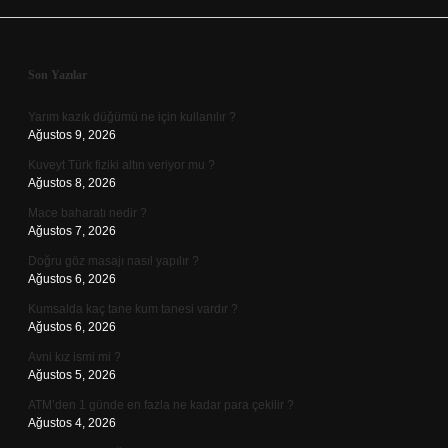
Sidebar
Son Yazılar
Yarım kazık düğümü ne için kullanılır ?
Ağustos 9, 2026
Kuveyt Türk fiziki altın veriyor mu ?
Ağustos 8, 2026
Mace baharatı nedir ?
Ağustos 7, 2026
Doğru göz masajı nasıl yapılır ?
Ağustos 6, 2026
Kumsalda kaç tane kum tanesi vardır ?
Ağustos 6, 2026
Avni kız ismi mi ?
Ağustos 5, 2026
ATM’den 1 günde en fazla ne kadar para çekilir ?
Ağustos 4, 2026