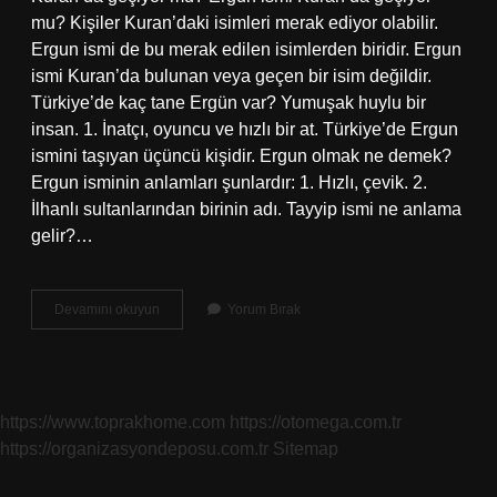
mu? Kişiler Kuran’daki isimleri merak ediyor olabilir.
Ergun ismi de bu merak edilen isimlerden biridir. Ergun
ismi Kuran’da bulunan veya geçen bir isim değildir.
Türkiye’de kaç tane Ergün var? Yumuşak huylu bir
insan. 1. İnatçı, oyuncu ve hızlı bir at. Türkiye’de Ergun
ismini taşıyan üçüncü kişidir. Ergun olmak ne demek?
Ergun isminin anlamları şunlardır: 1. Hızlı, çevik. 2.
İlhanlı sultanlarından birinin adı. Tayyip ismi ne anlama
gelir?…
Ergün
Devamını okuyun
Yorum Bırak
Ismi
Ne
Anlama
Gelir
https://www.toprakhome.com
https://otomega.com.tr
https://organizasyondeposu.com.tr
Sitemap