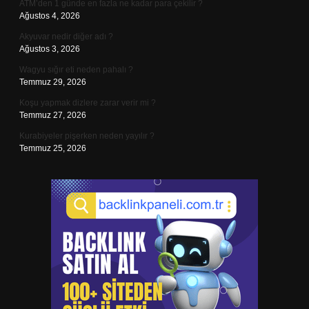
ATM’den 1 günde en fazla ne kadar para çekilir ?
Ağustos 4, 2026
Akyuvar nedir diğer adı ?
Ağustos 3, 2026
Wagyu sığır eti neden pahalı ?
Temmuz 29, 2026
Koşu yapmak dizlere zarar verir mi ?
Temmuz 27, 2026
Kurabiyeler pişerken neden yayılır ?
Temmuz 25, 2026