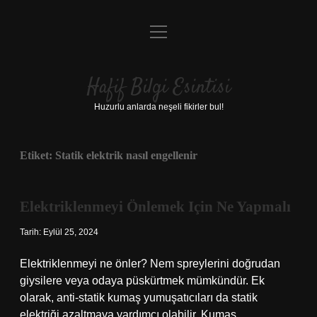
menüyü
Anasayfa
aç
Gizlilik Politikası
Hafif Bilgi Esintisi
Yasal Uyarı
Huzurlu anlarda neşeli fikirler bul!
Hakkımızda
Etiket:
Statik elektrik nasıl engellenir
Elektriklenmeyi Önlemek Için Ne Yapmalı
Tarih: Eylül 25, 2024
Elektriklenmeyi ne önler? Nem spreylerini doğrudan
giysilere veya odaya püskürtmek mümkündür. Ek
olarak, anti-statik kumaş yumuşatıcıları da statik
elektriği azaltmaya yardımcı olabilir. Kumaş