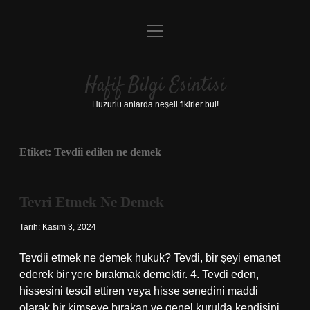
menüyü
Anasayfa
aç
Gizlilik Politikası
Hafif Bilgi Esintisi
Yasal Uyarı
Huzurlu anlarda neşeli fikirler bul!
Hakkımızda
Etiket:
Tevdii edilen ne demek
Tevri Etmek Ne Demek
Tarih: Kasım 3, 2024
Tevdii etmek ne demek hukuk? Tevdi, bir şeyi emanet
ederek bir yere bırakmak demektir. 4. Tevdi eden,
hissesini tescil ettiren veya hisse senedini maddi
olarak bir kimseye bırakan ve genel kurulda kendisini