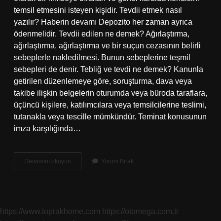
temsil etmesini isteyen kişidir. Tevdii etmek nasıl
yazılır? Haberin devamı Depozito her zaman ayrıca
ödenmelidir. Tevdii edilen ne demek? Ağırlaştırma,
ağırlaştırma, ağırlaştırma ve bir suçun cezasının belirli
sebeplerle nakledilmesi. Bunun sebeplerine teşmil
sebepleri de denir. Tebliğ ve tevdi ne demek? Kanunla
getirilen düzenlemeye göre, soruşturma, dava veya
takibe ilişkin belgelerin oturumda veya büroda taraflara,
üçüncü kişilere, katılımcılara veya temsilcilerine teslimi,
tutanakla veya tescille mümkündür. Teminat konusunun
imza karşılığında…
Tevri
Devamını okuyun
Yorum Bırak
Etmek
Ne
Demek
https://www.toprakhome.com
https://otomega.com.tr