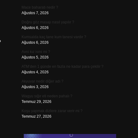
Mace baharatı nedir ?
Ağustos 7, 2026
Doğru göz masajı nasıl yapılır ?
Ağustos 6, 2026
Kumsalda kaç tane kum tanesi vardır ?
?
Ağustos 6, 2026
Avni kız ismi mi ?
Ağustos 5, 2026
ATM’den 1 günde en fazla ne kadar para çekilir ?
Ağustos 4, 2026
Akyuvar nedir diğer adı ?
Ağustos 3, 2026
Wagyu sığır eti neden pahalı ?
Temmuz 29, 2026
Koşu yapmak dizlere zarar verir mi ?
Temmuz 27, 2026