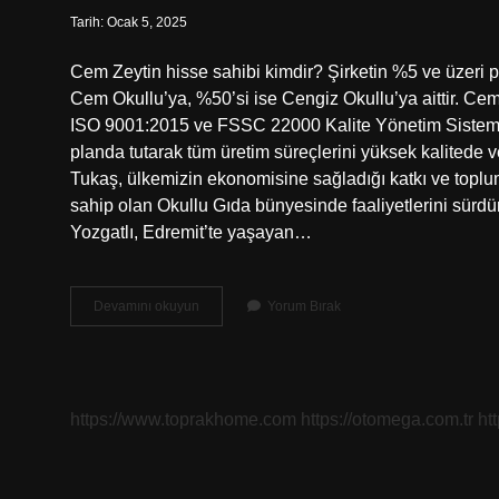
Tarih: Ocak 5, 2025
Cem Zeytin hisse sahibi kimdir? Şirketin %5 ve üzeri p
Cem Okullu’ya, %50’si ise Cengiz Okullu’ya aittir. Cem Z
ISO 9001:2015 ve FSSC 22000 Kalite Yönetim Sistemi 
planda tutarak tüm üretim süreçlerini yüksek kalitede v
Tukaş, ülkemizin ekonomisine sağladığı katkı ve toplu
sahip olan Okullu Gıda bünyesinde faaliyetlerini sürdü
Yozgatlı, Edremit’te yaşayan…
Cem
Devamını okuyun
Yorum Bırak
Zeytin
Sahibi
Kim
https://www.toprakhome.com
https://otomega.com.tr
ht