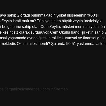
aya sahip 2 ortağı bulunmaktadır. Şirket hisselerinin %50’si
eytin İsrail malı mı? Türkiye’nin en büyük zeytin üreticisiyiz!
belgelerine sahip olan Cem Zeytin, müşteri memnuniyetini ön
e kesintisiz olarak sürdürüyor. Cem Okullu hangi şirketin sahibi
msal yaşamında oynadığı etkin rol ile kurumsal ve finansal güce
rmektedir. Okullu ailesi nereli? Şu anda 50-51 yaşlarında, aslen
tps://organizasyondeposu.com.tr
Sitemap