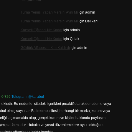
Son yorumlar
Turna Yemisi Yaban Mersini Aynı Mı
için
admin
Turna Yemisi Yaban Mersini Aynı Mı
için
Delikanlı
Kocaeli Öğrenci Ne Kadar
için
admin
Kocaeli Öğrenci Ne Kadar
için
Çolak
Göktürk Alfabesini Kim Kaldırdı
için
admin
 0 726
Telegram: @karabul
ektedir. Bu nedenle, sitedeki içerikleri proaktif olarak denetleme veya
 etmiş sayılırlar. Bu internet sitesi, herhangi bir marka, kurum veya
niteliği taşımamakta olup, gerçek kurum ve kişiler hakkında paylaşım
laşım platformudur. Hukuka ve yasal düzenlemelere aykırı olduğunu