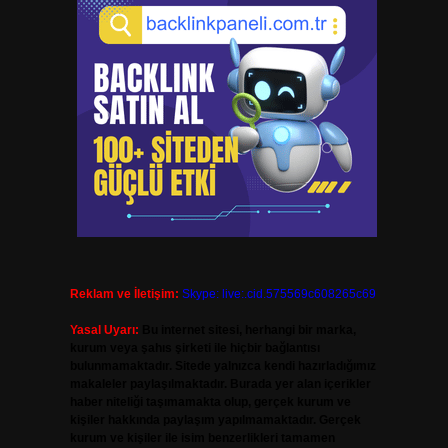
Reklam ve İletişim:
Skype: live:.cid.575569c608265c69
Yasal Uyarı:
Bu internet sitesi, herhangi bir marka,
kurum veya şahıs şirketi ile hiçbir bağlantısı
bulunmamaktadır. Sitede yalnızca kendi hazırladığımız
makaleler paylaşılmaktadır. Burada yer alan içerikler
haber niteliği taşımamakta olup, gerçek kurum ve
kişiler hakkında paylaşım yapılmamaktadır. Gerçek
kurum ve kişiler ile isim benzerlikleri tamamen