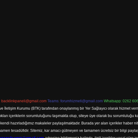
:
backlinkpaneli@gmail.com
Teams:
forumhizmeti@gmail.com
Whatsapp: 0262 606
ve İletişim Kurumu (BTK) tarafından onaylanmış bir Yer Sağlayıcı olarak hizmet verm
rı içeriklerin sorumluluğunu taşımakta olup, siteye üye olarak bu sorumluluğu kabul
a kendi hazırladığımız makaleler paylaşılmaktadır. Burada yer alan içerikler haber 
tamamen tesadüfidir. Sitemiz, kar amacı gütmeyen ve tamamen ücretsiz bir bilgi pay