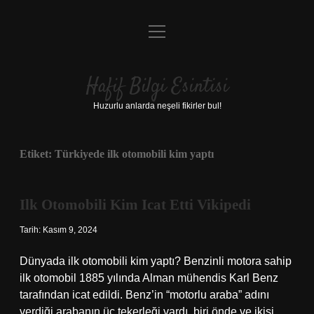
menüyü
Anasayfa
aç
Gizlilik Politikası
Hafif Bilgi Esintisi
Yasal Uyarı
Huzurlu anlarda neşeli fikirler bul!
Hakkımızda
Etiket:
Türkiyede ilk otomobili kim yaptı
Ilk Otomobili Kim Icat Etti Vikipedi
Tarih: Kasım 9, 2024
Dünyada ilk otomobili kim yaptı? Benzinli motora sahip
ilk otomobil 1885 yılında Alman mühendis Karl Benz
tarafından icat edildi. Benz’in “motorlu araba” adını
verdiği arabanın üç tekerleği vardı, biri önde ve ikisi