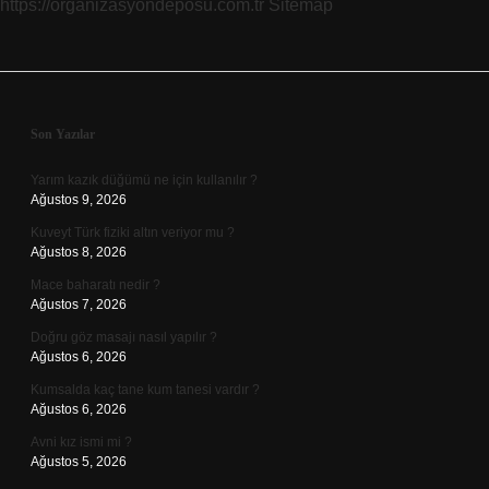
https://organizasyondeposu.com.tr
Sitemap
Sidebar
Son Yazılar
Yarım kazık düğümü ne için kullanılır ?
Ağustos 9, 2026
Kuveyt Türk fiziki altın veriyor mu ?
Ağustos 8, 2026
Mace baharatı nedir ?
Ağustos 7, 2026
Doğru göz masajı nasıl yapılır ?
Ağustos 6, 2026
Kumsalda kaç tane kum tanesi vardır ?
Ağustos 6, 2026
Avni kız ismi mi ?
Ağustos 5, 2026