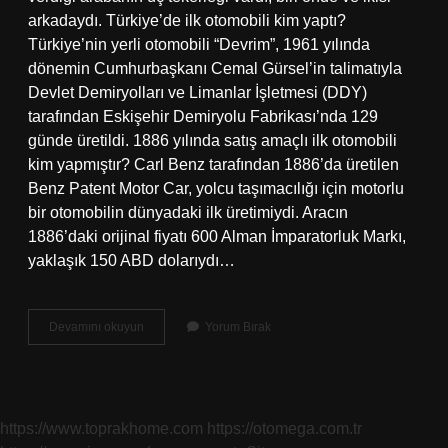
arkadaydı. Türkiye’de ilk otomobili kim yaptı?
Türkiye’nin yerli otomobili “Devrim”, 1961 yılında
dönemin Cumhurbaşkanı Cemal Gürsel’in talimatıyla
Devlet Demiryolları ve Limanlar İşletmesi (DDY)
tarafından Eskişehir Demiryolu Fabrikası’nda 129
günde üretildi. 1886 yılında satış amaçlı ilk otomobili
kim yapmıştır? Carl Benz tarafından 1886’da üretilen
Benz Patent Motor Car, yolcu taşımacılığı için motorlu
bir otomobilin dünyadaki ilk üretimiydi. Aracın
1886’daki orijinal fiyatı 600 Alman İmparatorluk Markı,
yaklaşık 150 ABD dolarıydı…
Ilk
Devamını okuyun
Yorum Bırak
Otomobili
Kim
Icat
Etti
Vikipedi
https://www.toprakhome.com
https://otomega.com.tr