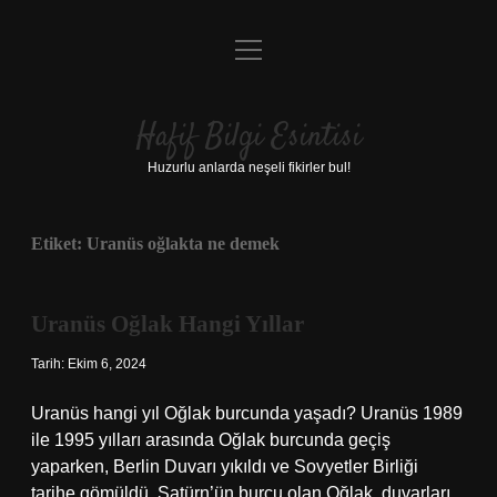
menüyü
Anasayfa
aç
Gizlilik Politikası
Hafif Bilgi Esintisi
Yasal Uyarı
Huzurlu anlarda neşeli fikirler bul!
Hakkımızda
Etiket:
Uranüs oğlakta ne demek
Uranüs Oğlak Hangi Yıllar
Tarih: Ekim 6, 2024
Uranüs hangi yıl Oğlak burcunda yaşadı? Uranüs 1989
ile 1995 yılları arasında Oğlak burcunda geçiş
yaparken, Berlin Duvarı yıkıldı ve Sovyetler Birliği
tarihe gömüldü. Satürn’ün burcu olan Oğlak, duvarları,