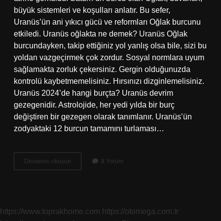
büyük sistemleri ve koşulları anlatır. Bu sefer,
Uranüs’ün ani yıkıcı gücü ve reformları Oğlak burcunu
etkiledi. Uranüs oğlakta ne demek? Uranüs Oğlak
burcundayken, takip ettiğiniz yol yanlış olsa bile, sizi bu
yoldan vazgeçirmek çok zordur. Sosyal normlara uyum
sağlamakta zorluk çekersiniz. Gergin olduğunuzda
kontrolü kaybetmemelisiniz. Hırsınızı dizginlemelisiniz.
Uranüs 2024’de hangi burçta? Uranüs devrim
gezegenidir. Astrolojide, her yedi yılda bir burç
değiştiren bir gezegen olarak tanımlanır. Uranüs’ün
zodyaktaki 12 burcun tamamını turlaması…
Uranüs
Devamını okuyun
8 Yorum
Oğlak
Hangi
Yıllar
https://www.toprakhome.com
https://otomega.com.tr