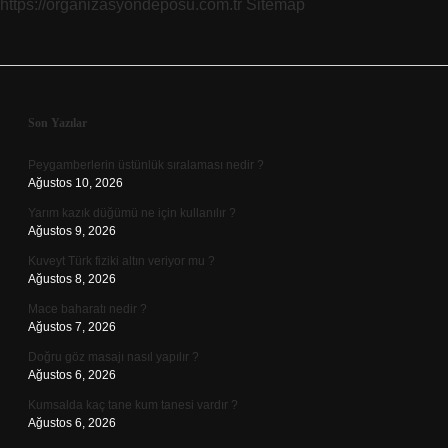
https://organizasyondeposu.com.tr
Sitemap
Sidebar
Son Yazılar
Peygamberlerin üstünlük sıralaması nedir ?
Ağustos 10, 2026
Yarım kazık düğümü ne için kullanılır ?
Ağustos 9, 2026
Kuveyt Türk fiziki altın veriyor mu ?
Ağustos 8, 2026
Mace baharatı nedir ?
Ağustos 7, 2026
Doğru göz masajı nasıl yapılır ?
Ağustos 6, 2026
Kumsalda kaç tane kum tanesi vardır ?
Ağustos 6, 2026