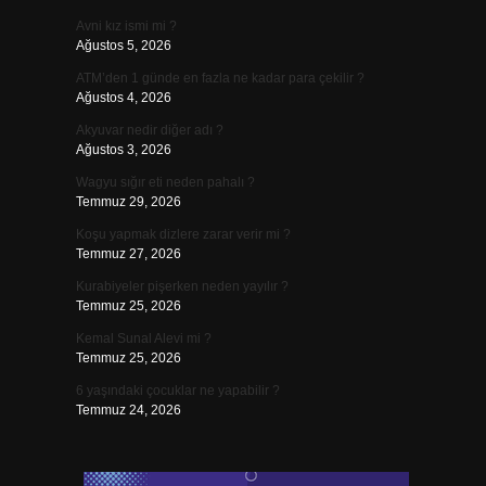
Avni kız ismi mi ?
Ağustos 5, 2026
ATM’den 1 günde en fazla ne kadar para çekilir ?
Ağustos 4, 2026
Akyuvar nedir diğer adı ?
Ağustos 3, 2026
Wagyu sığır eti neden pahalı ?
Temmuz 29, 2026
Koşu yapmak dizlere zarar verir mi ?
Temmuz 27, 2026
Kurabiyeler pişerken neden yayılır ?
Temmuz 25, 2026
Kemal Sunal Alevi mi ?
Temmuz 25, 2026
6 yaşındaki çocuklar ne yapabilir ?
Temmuz 24, 2026