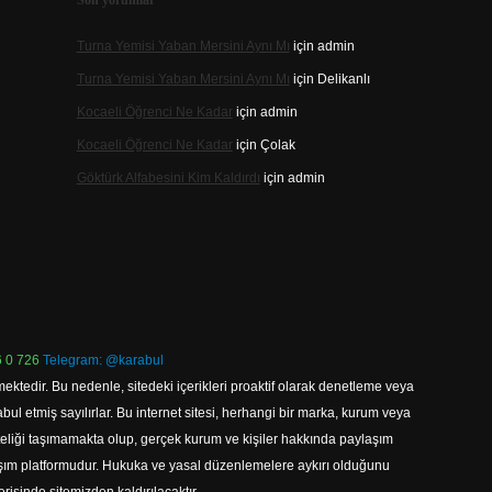
Son yorumlar
Turna Yemisi Yaban Mersini Aynı Mı
için
admin
Turna Yemisi Yaban Mersini Aynı Mı
için
Delikanlı
Kocaeli Öğrenci Ne Kadar
için
admin
Kocaeli Öğrenci Ne Kadar
için
Çolak
Göktürk Alfabesini Kim Kaldırdı
için
admin
 0 726
Telegram: @karabul
ektedir. Bu nedenle, sitedeki içerikleri proaktif olarak denetleme veya
 etmiş sayılırlar. Bu internet sitesi, herhangi bir marka, kurum veya
niteliği taşımamakta olup, gerçek kurum ve kişiler hakkında paylaşım
laşım platformudur. Hukuka ve yasal düzenlemelere aykırı olduğunu