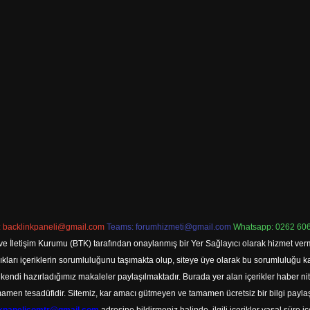
:
backlinkpaneli@gmail.com
Teams:
forumhizmeti@gmail.com
Whatsapp: 0262 606
ve İletişim Kurumu (BTK) tarafından onaylanmış bir Yer Sağlayıcı olarak hizmet verm
rı içeriklerin sorumluluğunu taşımakta olup, siteye üye olarak bu sorumluluğu kabul
a kendi hazırladığımız makaleler paylaşılmaktadır. Burada yer alan içerikler haber 
tamamen tesadüfidir. Sitemiz, kar amacı gütmeyen ve tamamen ücretsiz bir bilgi pay