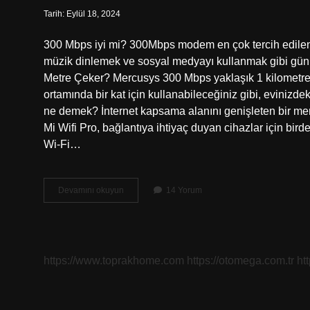
Tarih: Eylül 18, 2024
300 Mbps iyi mi? 300Mbps modem en çok tercih edilenl
müzik dinlemek ve sosyal medyayı kullanmak gibi günlü
Metre Çeker? Mercusys 300 Mbps yaklaşık 1 kilometreye
ortamında bir kat için kullanabileceğiniz gibi, evinizde
ne demek? İnternet kapsama alanını genişleten bir menzi
Mi Wifi Pro, bağlantıya ihtiyaç duyan cihazlar için bird
Wi-Fi…
Wi-
Devamını okuyun
14 Yorum
Fi
Güçlendirici
300
Mbps
Ne
https://www.toprakhome.com
https://otomega.com.tr
ht
Demek