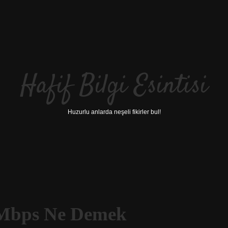
Hafif Bilgi Esintisi
Huzurlu anlarda neşeli fikirler bul!
0 Mbps Ne Demek