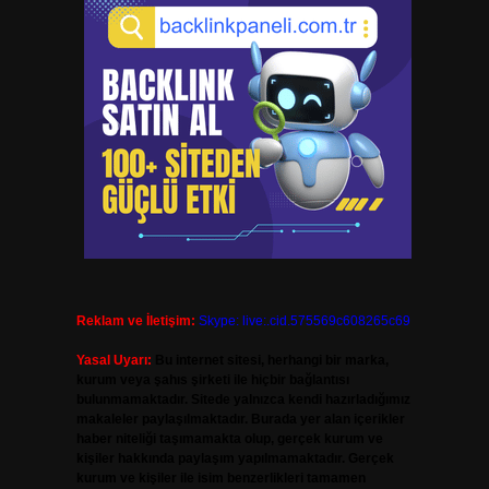
Reklam ve İletişim:
Skype: live:.cid.575569c608265c69
Yasal Uyarı:
Bu internet sitesi, herhangi bir marka,
kurum veya şahıs şirketi ile hiçbir bağlantısı
bulunmamaktadır. Sitede yalnızca kendi hazırladığımız
makaleler paylaşılmaktadır. Burada yer alan içerikler
haber niteliği taşımamakta olup, gerçek kurum ve
kişiler hakkında paylaşım yapılmamaktadır. Gerçek
kurum ve kişiler ile isim benzerlikleri tamamen