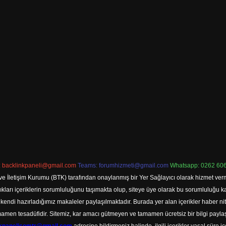
:
backlinkpaneli@gmail.com
Teams:
forumhizmeti@gmail.com
Whatsapp: 0262 606
ve İletişim Kurumu (BTK) tarafından onaylanmış bir Yer Sağlayıcı olarak hizmet verm
rı içeriklerin sorumluluğunu taşımakta olup, siteye üye olarak bu sorumluluğu kabul
a kendi hazırladığımız makaleler paylaşılmaktadır. Burada yer alan içerikler haber 
tamamen tesadüfidir. Sitemiz, kar amacı gütmeyen ve tamamen ücretsiz bir bilgi pay