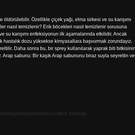
e öldürülebilir. Özellikle çiçek yağı, elma sirkesi ve su karışımı
itler nasıl temizlenir? Erik böcekleri nasıl temizlenir sorusuna
ve su karışımı enfeksiyonun ilk aşamalarında etkilidir. Ancak
cak hastalık dozu yüksekse kimyasallara başvurmak zorundayız.
eltilir. Daha sonra bu, bir sprey kullanılarak yaprak biti bitkisini
er. Arap sabunu: Bir kaşık Arap sabununu biraz suyla seyreltin ve
tps://organizasyondeposu.com.tr
Sitemap