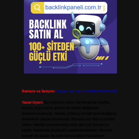
Reklam ve İletişim:
Skype: live:.cid.575569c608265c69
Yasal Uyarı:
Bu internet sitesi, herhangi bir marka,
kurum veya şahıs şirketi ile hiçbir bağlantısı
bulunmamaktadır. Sitede yalnızca kendi hazırladığımız
makaleler paylaşılmaktadır. Burada yer alan içerikler
haber niteliği taşımamakta olup, gerçek kurum ve
kişiler hakkında paylaşım yapılmamaktadır. Gerçek
kurum ve kişiler ile isim benzerlikleri tamamen