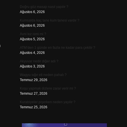
Doğru göz masajı nasıl yapılır ?
Ağustos 6, 2026
Kumsalda kaç tane kum tanesi vardır ?
Ağustos 6, 2026
Avni kız ismi mi ?
Ağustos 5, 2026
n
ATM’den 1 günde en fazla ne kadar para çekilir ?
Ağustos 4, 2026
Akyuvar nedir diğer adı ?
Ağustos 3, 2026
Wagyu sığır eti neden pahalı ?
Temmuz 29, 2026
Koşu yapmak dizlere zarar verir mi ?
Temmuz 27, 2026
Kurabiyeler pişerken neden yayılır ?
Temmuz 25, 2026