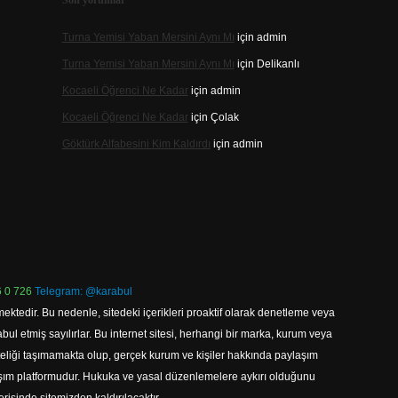
Son yorumlar
Turna Yemisi Yaban Mersini Aynı Mı
için
admin
Turna Yemisi Yaban Mersini Aynı Mı
için
Delikanlı
Kocaeli Öğrenci Ne Kadar
için
admin
Kocaeli Öğrenci Ne Kadar
için
Çolak
Göktürk Alfabesini Kim Kaldırdı
için
admin
 0 726
Telegram: @karabul
ektedir. Bu nedenle, sitedeki içerikleri proaktif olarak denetleme veya
 etmiş sayılırlar. Bu internet sitesi, herhangi bir marka, kurum veya
niteliği taşımamakta olup, gerçek kurum ve kişiler hakkında paylaşım
laşım platformudur. Hukuka ve yasal düzenlemelere aykırı olduğunu