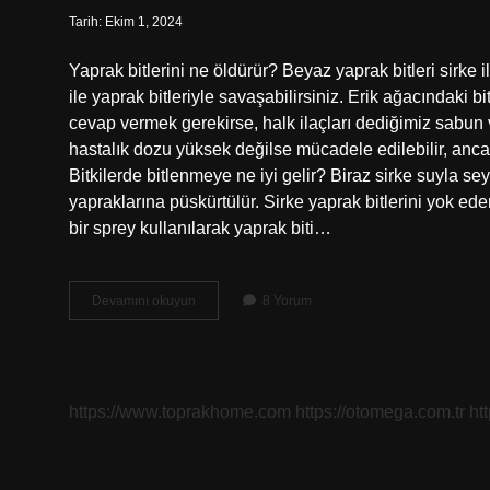
Tarih: Ekim 1, 2024
Yaprak bitlerini ne öldürür? Beyaz yaprak bitleri sirke il
ile yaprak bitleriyle savaşabilirsiniz. Erik ağacındaki b
cevap vermek gerekirse, halk ilaçları dediğimiz sabun 
hastalık dozu yüksek değilse mücadele edilebilir, an
Bitkilerde bitlenmeye ne iyi gelir? Biraz sirke suyla seyr
yapraklarına püskürtülür. Sirke yaprak bitlerini yok ed
bir sprey kullanılarak yaprak biti…
Meyve
Devamını okuyun
8 Yorum
Ağacında
Bit
Nasıl
Temizlenir
https://www.toprakhome.com
https://otomega.com.tr
ht