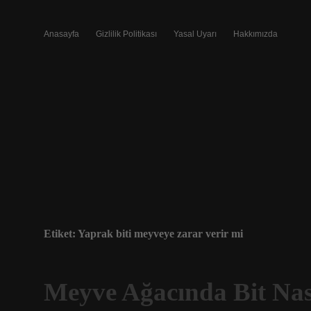
Anasayfa
Gizlilik Politikası
Yasal Uyarı
Hakkımızda
Etiket:
Yaprak biti meyveye zarar verir mi
Meyve Ağacında Bit Nası