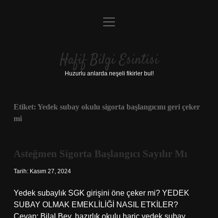
menüyü
Anasayfa
aç
Gizlilik Politikası
Hafif Bilgi Esintisi
Yasal Uyarı
Huzurlu anlarda neşeli fikirler bul!
Hakkımızda
Etiket:
Yedek subay okulu sigorta başlangıcını geri çeker
mi
Asteğmen Sigorta Başlangıcı Sayılır Mı
Tarih: Kasım 27, 2024
Yedek subaylık SGK girişini öne çeker mi? YEDEK
SUBAY OLMAK EMEKLİLİĞİ NASIL ETKİLER?
Cevap: Bilal Bey, hazırlık okulu hariç yedek subay