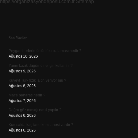
https://organizasyondeposu.com.tr
Sitemap
Sidebar
Son Yazılar
Peygamberlerin üstünlük sıralaması nedir ?
Ağustos 10, 2026
Yarım kazık düğümü ne için kullanılır ?
Ağustos 9, 2026
Kuveyt Türk fiziki altın veriyor mu ?
Ağustos 8, 2026
Mace baharatı nedir ?
Ağustos 7, 2026
Doğru göz masajı nasıl yapılır ?
Ağustos 6, 2026
Kumsalda kaç tane kum tanesi vardır ?
Ağustos 6, 2026