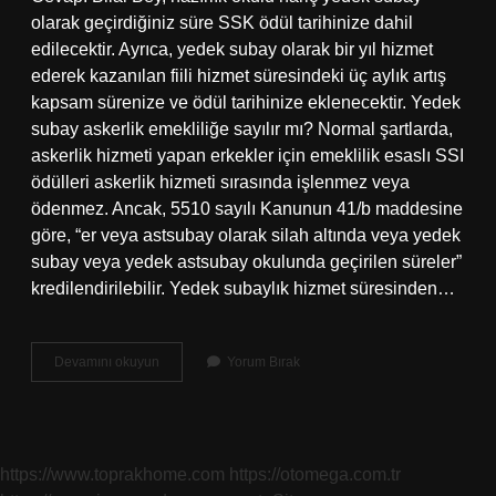
olarak geçirdiğiniz süre SSK ödül tarihinize dahil
edilecektir. Ayrıca, yedek subay olarak bir yıl hizmet
ederek kazanılan fiili hizmet süresindeki üç aylık artış
kapsam sürenize ve ödül tarihinize eklenecektir. Yedek
subay askerlik emekliliğe sayılır mı? Normal şartlarda,
askerlik hizmeti yapan erkekler için emeklilik esaslı SSI
ödülleri askerlik hizmeti sırasında işlenmez veya
ödenmez. Ancak, 5510 sayılı Kanunun 41/b maddesine
göre, “er veya astsubay olarak silah altında veya yedek
subay veya yedek astsubay okulunda geçirilen süreler”
kredilendirilebilir. Yedek subaylık hizmet süresinden…
Asteğmen
Devamını okuyun
Yorum Bırak
Sigorta
Başlangıcı
Sayılır
Mı
https://www.toprakhome.com
https://otomega.com.tr