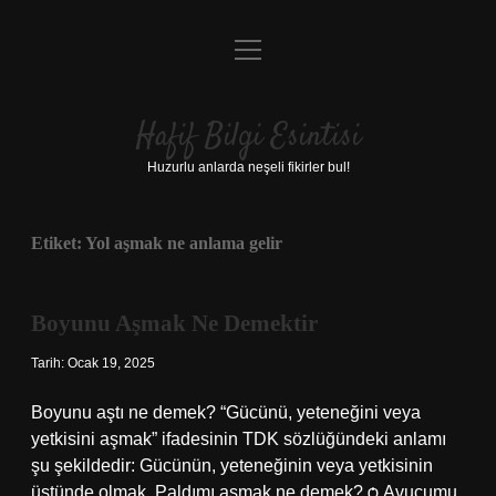
menüyü
Anasayfa
aç
Gizlilik Politikası
Hafif Bilgi Esintisi
Yasal Uyarı
Huzurlu anlarda neşeli fikirler bul!
Hakkımızda
Etiket:
Yol aşmak ne anlama gelir
Boyunu Aşmak Ne Demektir
Tarih: Ocak 19, 2025
Boyunu aştı ne demek? “Gücünü, yeteneğini veya
yetkisini aşmak” ifadesinin TDK sözlüğündeki anlamı
şu şekildedir: Gücünün, yeteneğinin veya yetkisinin
üstünde olmak. Paldımı aşmak ne demek? ѻ Avucumu