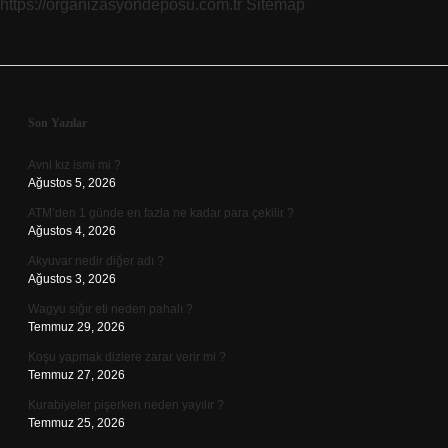
https://organizasyondeposu.com.tr
Sitemap
Sidebar
Son Yazılar
Avni kız ismi mi ?
Ağustos 5, 2026
ATM’den 1 günde en fazla ne kadar para çekilir ?
Ağustos 4, 2026
Akyuvar nedir diğer adı ?
Ağustos 3, 2026
Wagyu sığır eti neden pahalı ?
Temmuz 29, 2026
Koşu yapmak dizlere zarar verir mi ?
Temmuz 27, 2026
Kurabiyeler pişerken neden yayılır ?
Temmuz 25, 2026