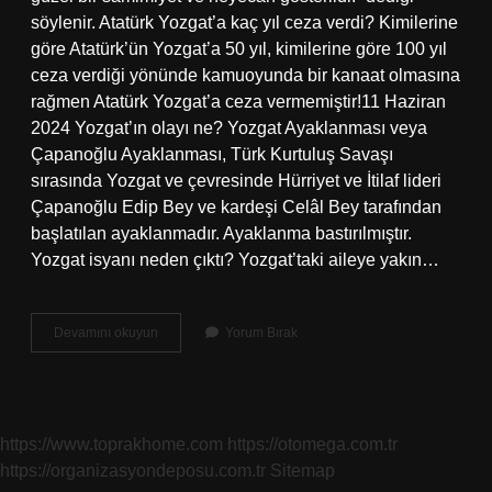
söylenir. Atatürk Yozgat’a kaç yıl ceza verdi? Kimilerine
göre Atatürk’ün Yozgat’a 50 yıl, kimilerine göre 100 yıl
ceza verdiği yönünde kamuoyunda bir kanaat olmasına
rağmen Atatürk Yozgat’a ceza vermemiştir!11 Haziran
2024 Yozgat’ın olayı ne? Yozgat Ayaklanması veya
Çapanoğlu Ayaklanması, Türk Kurtuluş Savaşı
sırasında Yozgat ve çevresinde Hürriyet ve İtilaf lideri
Çapanoğlu Edip Bey ve kardeşi Celâl Bey tarafından
başlatılan ayaklanmadır. Ayaklanma bastırılmıştır.
Yozgat isyanı neden çıktı? Yozgat’taki aileye yakın…
Atatürk
Devamını okuyun
Yorum Bırak
Yozgat
Olayı
Nedir
https://www.toprakhome.com
https://otomega.com.tr
https://organizasyondeposu.com.tr
Sitemap