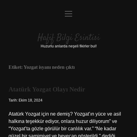
menüyü
Anasayfa
aç
Gizlilik Politikası
Hafif Bilgi Esintisi
Yasal Uyarı
Huzurlu anlarda neşeli fikirler bul!
Hakkımızda
Etiket:
Yozgat isyanı neden çıktı
Atatürk Yozgat Olayı Nedir
Tarih: Ekim 18, 2024
Atatürk Yozgat için ne demiş? Yozgat’ın yüce ve asil
halkına teşekkür ediyor, onlara huzur diliyorum” ve
“Yozgat’ta gözle görülür bir canlılık var.” “Ne kadar
güzel bir samimiyet ve heyecan gösterildi.” dediği