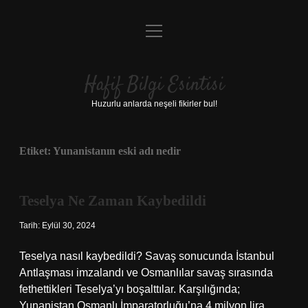
menüyü
Anasayfa
aç
Gizlilik Politikası
Hafif Bilgi Esintisi
Yasal Uyarı
Huzurlu anlarda neşeli fikirler bul!
Hakkımızda
Etiket:
Yunanistanın eski adı nedir
Teselya Ne Zaman Kaybedildi
Tarih: Eylül 30, 2024
Teselya nasıl kaybedildi? Savaş sonucunda İstanbul
Antlaşması imzalandı ve Osmanlılar savaş sırasında
fethettikleri Teselya’yı boşalttılar. Karşılığında;
Yunanistan Osmanlı İmparatorluğu’na 4 milyon lira