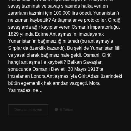
savaş tazminatı ve savaş sırasında halka verilen
zararların tazmini için 100.000 lira ödedi. Yunanistan’ı
ne zaman kaybettik? Antlaşmalar ve protokoller. Girdiği
savaşlarda ağır kayıplar veren Osmanlı İmparatorluğu,
1829 yılında Edirne Antlaşması’nı imzalayarak
Yunanistan’ın bağımsızlığını tanıdı (bu antlaşmayla
Sırplar da özerklik kazandı). Bu şekilde Yunanistan fiili
ve yasal olarak bağımsız hale geldi. Osmanlı Girit’i
hangi antlaşma ile kaybetti? Balkan Savaşları
sonucunda Osmanlı Devleti, 30 Mayıs 1913’te
imzalanan Londra Antlaşması’yla Girit Adası üzerindeki
bütün egemenlik haklarından vazgeçti. Mora
Yarımadası ne…
Teselya
Devamını okuyun
6 Yorum
Ne
Zaman
Kaybedildi