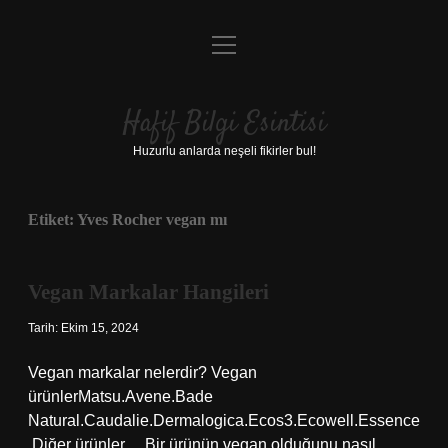
menüyü
Anasayfa
aç
Gizlilik Politikası
Hafif Bilgi Esintisi
Yasal Uyarı
Huzurlu anlarda neşeli fikirler bul!
Hakkımızda
Etiket:
Yves Rocher vegan mı
Vegan Markalar Hangileri
Tarih: Ekim 15, 2024
Vegan markalar nelerdir? Vegan
ürünlerMatsu.Avene.Bade
Natural.Caudalie.Dermalogica.Ecos3.Ecowell.Essence
.Diğer ürünler… Bir ürünün vegan olduğunu nasıl