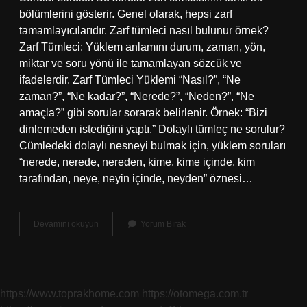
bölümlerini gösterir. Genel olarak, hepsi zarf
tamamlayıcılarıdır. Zarf tümleci nasıl bulunur örnek?
Zarf Tümleci: Yüklem anlamını durum, zaman, yön,
miktar ve soru yönü ile tamamlayan sözcük ve
ifadelerdir. Zarf Tümleci Yüklemi “Nasıl?”, “Ne
zaman?”, “Ne kadar?”, “Nerede?”, “Neden?”, “Ne
amaçla?” gibi sorular sorarak belirlenir. Örnek: “Bizi
dinlemeden istediğini yaptı.” Dolaylı tümleç ne sorulur?
Cümledeki dolaylı nesneyi bulmak için, yüklem soruları
“nerede, nerede, nereden, kime, kime içinde, kim
tarafından, neye, neyin içinde, neyden” öznesi…
Zarf
Devamını okuyun
Yorum Bırak
Tümleci
Hangi
Soruları
Sorar
https://www.toprakhome.com
https://otomega.com.tr