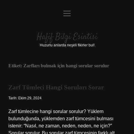
menüyü
Anasayfa
aç
Gizlilik Politikası
Hafif Bilgi Esintisi
Yasal Uyarı
Huzurlu anlarda neşeli fikirler bul!
Hakkımızda
Etiket:
Zarfları bulmak için hangi sorular sorulur
Zarf Tümleci Hangi Soruları Sorar
Tarih: Ekim 29, 2024
Zarf tümlecine hangi sorular sorulur? Yüklem
bulunduğunda, yüklemden zarf tümcesini bulması
istenir: “Nasıl, ne zaman, neden, neden, ne için?”
Sorular sorulur. Bu sorular zarf tümcesinin farklı alt