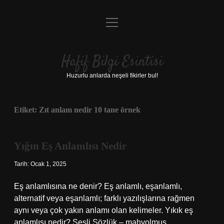
menüyü
Anasayfa
aç
Gizlilik Politikası
Hafif Bilgi Esintisi
Yasal Uyarı
Huzurlu anlarda neşeli fikirler bul!
Hakkımızda
Etiket:
Zıt anlam nedir 10 tane örnek
Yığın Eş Anlamlısı Nedir
Tarih: Ocak 1, 2025
Eş anlamlısına ne denir? Eş anlamlı, eşanlamlı,
alternatif veya eşanlamlı; farklı yazılışlarına rağmen
aynı veya çok yakın anlamı olan kelimeler. Yıkık eş
anlamlısı nedir? Sesli Sözlük – mahvolmuş,