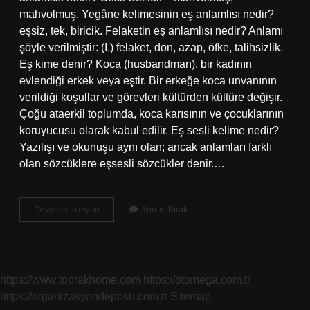
mahvolmuş. Yegâne kelimesinin eş anlamlısı nedir?
eşsiz, tek, biricik. Felaketin eş anlamlısı nedir? Anlamı
şöyle verilmiştir: (I.) felaket, don, azap, öfke, talihsizlik.
Eş kime denir? Koca (husbandman), bir kadının
evlendiği erkek veya eştir. Bir erkeğe koca unvanının
verildiği koşullar ve görevleri kültürden kültüre değişir.
Çoğu ataerkil toplumda, koca karısının ve çocuklarının
koruyucusu olarak kabul edilir. Eş sesli kelime nedir?
Yazılışı ve okunuşu aynı olan; ancak anlamları farklı
olan sözcüklere eşsesli sözcükler denir.…
Yığın
Devamını okuyun
Yorum Bırak
Eş
Anlamlısı
Nedir
https://www.toprakhome.com
https://otomega.com.tr
https://organizasyondeposu.com.tr
Sitemap