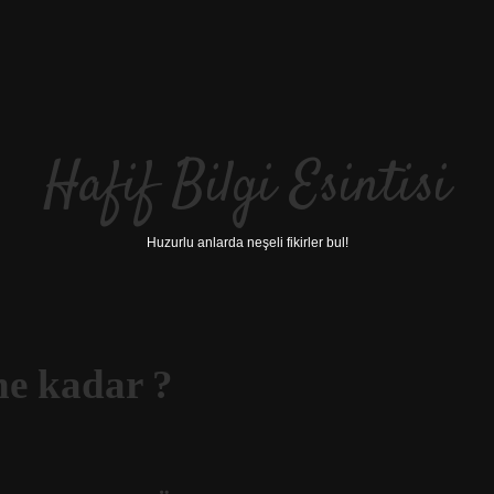
Hafif Bilgi Esintisi
Huzurlu anlarda neşeli fikirler bul!
ne kadar ?