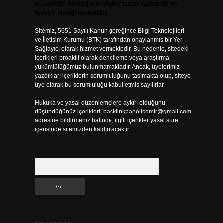
tesadüfidir. Sitemizdeki bilgiler taslak halindedir ve
tavsiye niteliği taşımazlar.
Sitemiz, 5651 Sayılı Kanun gereğince Bilgi Teknolojileri
ve İletişim Kurumu (BTK) tarafından onaylanmış bir Yer
Sağlayıcı olarak hizmet vermektedir. Bu nedenle, sitedeki
içerikleri proaktif olarak denetleme veya araştırma
yükümlülüğümüz bulunmamaktadır. Ancak, üyelerimiz
yazdıkları içeriklerin sorumluluğunu taşımakta olup, siteye
üye olarak bu sorumluluğu kabul etmiş sayılırlar.
Hukuka ve yasal düzenlemelere aykırı olduğunu
düşündüğünüz içerikleri,
backlinkpanelicomtr@gmail.com
adresine bildirmeniz halinde, ilgili içerikler yasal süre
içerisinde sitemizden kaldırılacaktır.
Arama