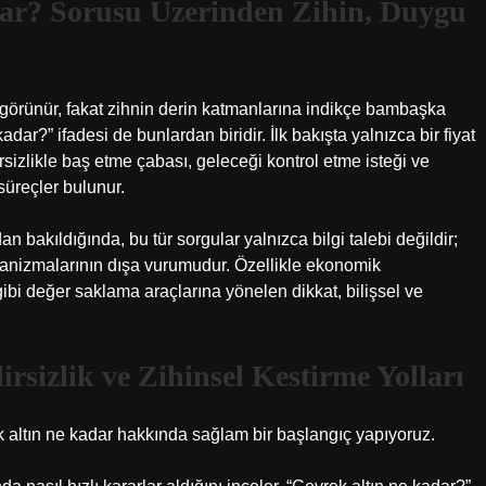
dar? Sorusu Üzerinden Zihin, Duygu
t görünür, fakat zihnin derin katmanlarına indikçe bambaşka
ar?” ifadesi de bunlardan biridir. İlk bakışta yalnızca bir fiyat
rsizlikle baş etme çabası, geleceği kontrol etme isteği ve
süreçler bulunur.
n bakıldığında, bu tür sorgular yalnızca bilgi talebi değildir;
anizmalarının dışa vurumudur. Özellikle ekonomik
ibi değer saklama araçlarına yönelen dikkat, bilişsel ve
lirsizlik ve Zihinsel Kestirme Yolları
 altın ne kadar hakkında sağlam bir başlangıç yapıyoruz.