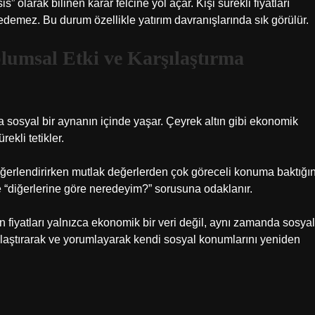
s” olarak bilinen karar felcine yol açar. Kişi sürekli fiyatları
edemez. Bu durum özellikle yatırım davranışlarında sık görülür.
plumsal Etki ve Karşılaştırma
da sosyal bir aynanın içinde yaşar. Çeyrek altın gibi ekonomik
ekli tetikler.
eğerlendirirken mutlak değerlerden çok göreceli konuma baktığın
e “diğerlerine göre neredeyim?” sorusuna odaklanır.
n fiyatları yalnızca ekonomik bir veri değil, aynı zamanda sosyal
arşılaştırarak ve yorumlayarak kendi sosyal konumlarını yeniden