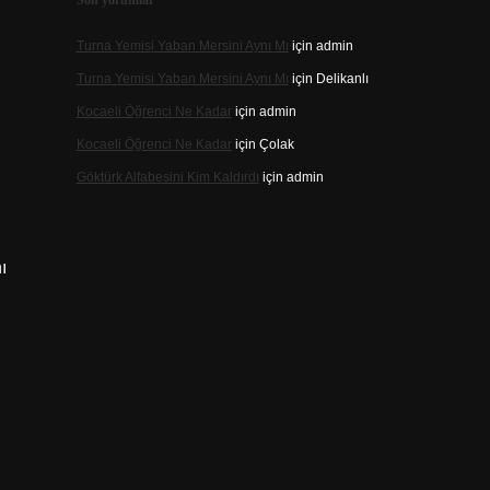
Son yorumlar
Turna Yemisi Yaban Mersini Aynı Mı
için
admin
Turna Yemisi Yaban Mersini Aynı Mı
için
Delikanlı
Kocaeli Öğrenci Ne Kadar
için
admin
Kocaeli Öğrenci Ne Kadar
için
Çolak
Göktürk Alfabesini Kim Kaldırdı
için
admin
ı