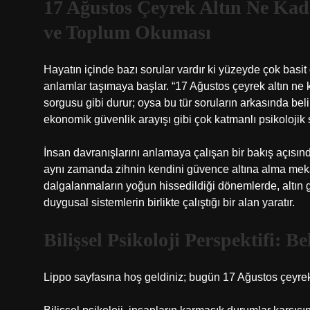
17 Ağustos Çeyrek Altın Ne Ka
ve Toplum Okuması
Hayatın içinde bazı sorular vardır ki yüzeyde çok basi
anlamlar taşımaya başlar. “17 Ağustos çeyrek altın ne kad
sorgusu gibi durur; oysa bu tür soruların arkasında beli
ekonomik güvenlik arayışı gibi çok katmanlı psikolojik 
İnsan davranışlarını anlamaya çalışan bir bakış açısında
aynı zamanda zihnin kendini güvence altına alma mek
dalgalanmaların yoğun hissedildiği dönemlerde, altın g
duygusal sistemlerin birlikte çalıştığı bir alan yaratır.
Bilişsel Psikoloji Perspektifi: Be
Lippo sayfasına hoş geldiniz; bugün 17 Ağustos çeyrek