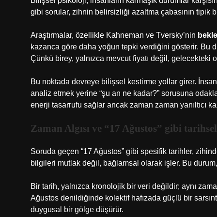
Bilişsel psikoloji, insanların karmaşık durumlar karşısın
gibi sorular, zihnin belirsizliği azaltma çabasının tipik b
Araştırmalar, özellikle Kahneman ve Tversky’nin
bekle
kazanca göre daha yoğun tepki verdiğini gösterir. Bu dur
Çünkü birey, yalnızca mevcut fiyatı değil, gelecekteki 
Bu noktada devreye bilişsel kestirme yollar girer. İnsa
analiz etmek yerine “şu an ne kadar?” sorusuna odaklan
enerji tasarrufu sağlar ancak zaman zaman yanıltıcı ka
Zaman Algısı ve “17 Ağustos” gibi tarihsel
Soruda geçen “17 Ağustos” gibi spesifik tarihler, zihind
bilgileri mutlak değil, bağlamsal olarak işler. Bu durum
Bir tarih, yalnızca kronolojik bir veri değildir; aynı za
Ağustos denildiğinde kolektif hafızada güçlü bir sarsıntı
duygusal bir gölge düşürür.