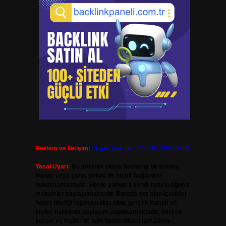
Reklam ve İletişim:
Skype: live:.cid.575569c608265c69
Yasal Uyarı:
Bu internet sitesi, herhangi bir marka,
kurum veya şahıs şirketi ile hiçbir bağlantısı
bulunmamaktadır. Sitede yalnızca kendi hazırladığımız
makaleler paylaşılmaktadır. Burada yer alan içerikler
haber niteliği taşımamakta olup, gerçek kurum ve
kişiler hakkında paylaşım yapılmamaktadır. Gerçek
kurum ve kişiler ile isim benzerlikleri tamamen