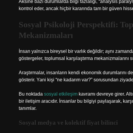
Aksine bazı durumlarda bilgi fazlalığı, “analysis paralysi
kontrol eder, ancak hiçbir kararında tam bir güven hiss
Sosyal Psikoloji Perspektifi: To
Mekanizmaları
İnsan yalnızca bireysel bir varlık değildir; aynı zaman
göstergeler, toplumsal karşılaştırma mekanizmalarını sür
Araştırmalar, insanların kendi ekonomik durumlarını d
gösterir. Yani kişi “ne kadarım var?” sorusundan ziyad
Bu noktada
sosyal etkileşim
kavramı devreye girer. Altı
bir iletişim aracıdır. İnsanlar bu bilgiyi paylaşarak, k
tanımlar.
Sosyal medya ve kolektif fiyat bilinci