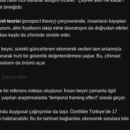
da nasıl hızlı kararlar aldığını inceler. “Çeyrek altın ne kadar?”
ir örneğidir.
nti teorisi
(prospect theory) çerçevesinde, insanların kayıptan
um, altın fiyatlarını takip etme davranışını da doğrudan etkiler.
olası kaybı da zihninde simüle eder.
n beyni, sürekli güncellenen ekonomik verileri tam anlamıyla
arak hızlı bir güvenlik değerlendirmesi yapar. Bu, zihinsel
rarların da önünü açar.
 çerçeveler
e bir referans noktası oluşturur. İnsan beyni zamanla ilgili
, yapılan araştırmalarda “temporal framing effect” olarak geçer.
manda duygusal çağrışımlar da taşır. Özellikle Türkiye’de 17
 hatırlanabilir. Bu tür tarihsel bağlamlar, ekonomik sorulara bile