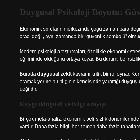
Duygusal Psikoloji Boyutu: Güve
Ekonomik soruların merkezinde çoğu zaman para değil, 
aracı değil, aynı zamanda bir “güvenlik sembolü” olmuş
Modern psikoloji araştırmaları, özellikle ekonomik str
eğiliminde olduğunu ortaya koyar. Bu durum, belirsizlik 
Burada
duygusal zekâ
kavramı kritik bir rol oynar. Ke
aramak yerine bu bilginin kendisinde yarattığı duyguyu
değildir.
Kaygı döngüsü ve bilgi arayışı
Birçok meta-analiz, ekonomik belirsizlik dönemlerinde bi
vardır: Daha fazla bilgi, her zaman daha fazla rahatl