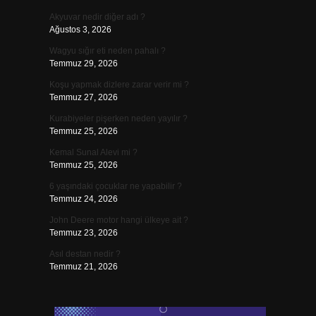
Akyuvar nedir diğer adı ?
Ağustos 3, 2026
Wagyu sığır eti neden pahalı ?
Temmuz 29, 2026
Koşu yapmak dizlere zarar verir mi ?
Temmuz 27, 2026
Kurabiyeler pişerken neden yayılır ?
Temmuz 25, 2026
Kemal Sunal Alevi mi ?
Temmuz 25, 2026
6 yaşındaki çocuklar ne yapabilir ?
Temmuz 24, 2026
John Deere motor hangi ülkeye ait ?
Temmuz 23, 2026
Asıl destan nedir ?
Temmuz 21, 2026