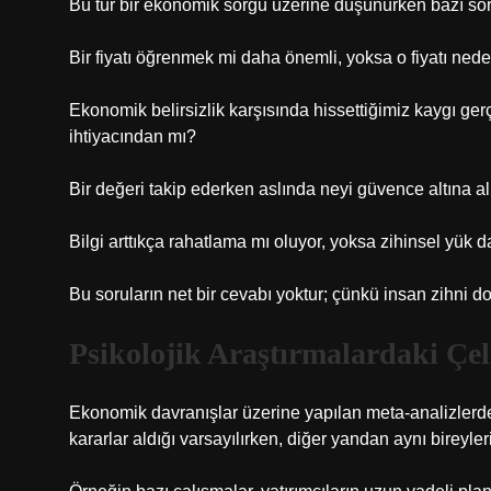
Bu tür bir ekonomik sorgu üzerine düşünürken bazı soru
Bir fiyatı öğrenmek mi daha önemli, yoksa o fiyatı ned
Ekonomik belirsizlik karşısında hissettiğimiz kaygı ger
ihtiyacından mı?
Bir değeri takip ederken aslında neyi güvence altına a
Bilgi arttıkça rahatlama mı oluyor, yoksa zihinsel yük
Bu soruların net bir cevabı yoktur; çünkü insan zihni d
Psikolojik Araştırmalardaki Çel
Ekonomik davranışlar üzerine yapılan meta-analizlerde d
kararlar aldığı varsayılırken, diğer yandan aynı birey