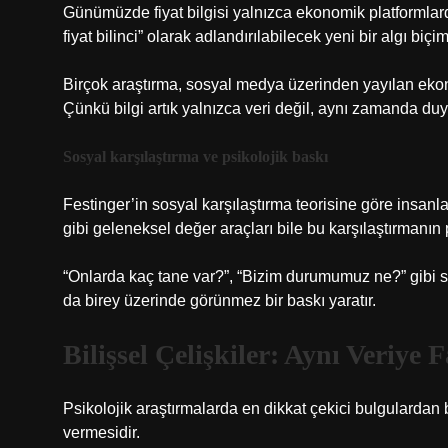
Günümüzde fiyat bilgisi yalnızca ekonomik platformlar
fiyat bilinci” olarak adlandırılabilecek yeni bir algı biçimi
Birçok araştırma, sosyal medya üzerinden yayılan ekonomi
Çünkü bilgi artık yalnızca veri değil, aynı zamanda duy
Sosyal karşılaştırma ve psikolojik baskı
Festinger’in sosyal karşılaştırma teorisine göre insanla
gibi geleneksel değer araçları bile bu karşılaştırmanın p
“Onlarda kaç tane var?”, “Bizim durumumuz ne?” gibi s
da birey üzerinde görünmez bir baskı yaratır.
Bilişsel Çelişkiler: Aynı Veriye 
Psikolojik araştırmalarda en dikkat çekici bulgulardan b
vermesidir.