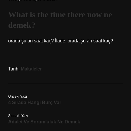
What is the time there now ne
demek?
orada şu an saat kaç? İfade. orada şu an saat kaç?
Tarih:
Makaleler
Önceki Yazı
4 Sırada Hangi Burç Var
Sonraki Yazı
Adalet Ve Sorumluluk Ne Demek