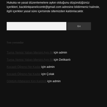
Hukuka ve yasal düzenlemelere aykırı olduğunu düşündüğünüz
içerikleri,
backlinkpanelicomtr@gmail.com
adresine bildirmeniz halinde,
ilgili içerikler yasal süre içerisinde sitemizden kaldırılacaktır.
Arama
Son yorumlar
Turna Yemisi Yaban Mersini Aynı Mı
için
admin
Turna Yemisi Yaban Mersini Aynı Mı
için
Delikanlı
Kocaeli Öğrenci Ne Kadar
için
admin
Kocaeli Öğrenci Ne Kadar
için
Çolak
Göktürk Alfabesini Kim Kaldırdı
için
admin