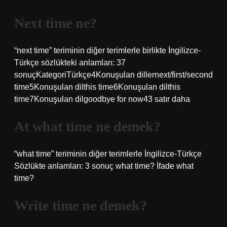
Next time ne?
“next time” teriminin diğer terimlerle birlikte İngilizce-
Türkçe sözlükteki anlamları: 37
sonuçKategoriTürkçe4Konuşulan dillernext/first/second
time5Konuşulan dilthis time6Konuşulan dilthis
time7Konuşulan dilgoodbye for now43 satır daha
At what time ne demek?
“what time” teriminin diğer terimlerle İngilizce-Türkçe
Sözlükte anlamları: 3 sonuç what time? İfade what
time?
Write time ne demek?