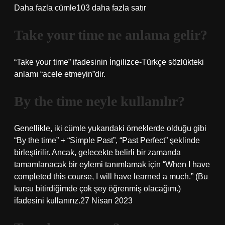
Daha fazla cümle103 daha fazla satır
Take your time ne anlama gelir?
“Take your time” ifadesinin İngilizce-Türkçe sözlükteki
anlamı “acele etmeyin”dir.
By the time neyle kullanılır?
Genellikle, iki cümle yukarıdaki örneklerde olduğu gibi
“By the time” + “Simple Past”, “Past Perfect” şeklinde
birleştirilir. Ancak, gelecekte belirli bir zamanda
tamamlanacak bir eylemi tanımlamak için “When I have
completed this course, I will have learned a much.” (Bu
kursu bitirdiğimde çok şey öğrenmiş olacağım.)
ifadesini kullanırız.27 Nisan 2023