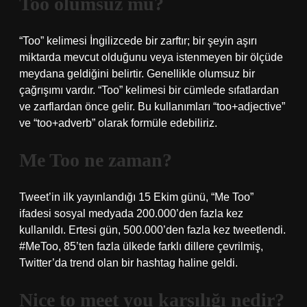
Too olumsuz mu?
“Too” kelimesi İngilizcede bir zarftır; bir şeyin aşırı
miktarda mevcut olduğunu veya istenmeyen bir ölçüde
meydana geldiğini belirtir. Genellikle olumsuz bir
çağrışımı vardır. “Too” kelimesi bir cümlede sıfatlardan
ve zarflardan önce gelir. Bu kullanımları “too+adjective”
ve “too+adverb” olarak formüle edebiliriz.
Me Too ne zaman?
Tweet’in ilk yayınlandığı 15 Ekim günü, “Me Too”
ifadesi sosyal medyada 200.000’den fazla kez
kullanıldı. Ertesi gün, 500.000’den fazla kez tweetlendi.
#MeToo, 85’ten fazla ülkede farklı dillere çevrilmiş,
Twitter’da trend olan bir hashtag haline geldi.
Nice to meet you karşılığı nedir?