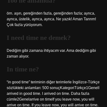
Too ne anlamda?
örn. aşırı, gereğinden fazla, gereğinden fazla; ayrıca,
ayrıca, üstelik, ayrıca, ayrıca. Ne yazık! Aman Tanrım!
Çok fazla yürüyorum.
I need time ne demek?
Dediğim gibi zamana ihtiyacım var. Ama dediğim gibi
zaman alıyor.
In time ne?
“in good time” teriminin diğer terimlerle İngilizce-Türkçe
sözlükteki anlamları: 500 sonuçKategoriTürkçe1GenelI
arrived in good time. I arrived on time. Daha fazla
cümle2Genelarrive on timeIf you leave now, you will
arrive on time. If you leave now, you will arrive on time.