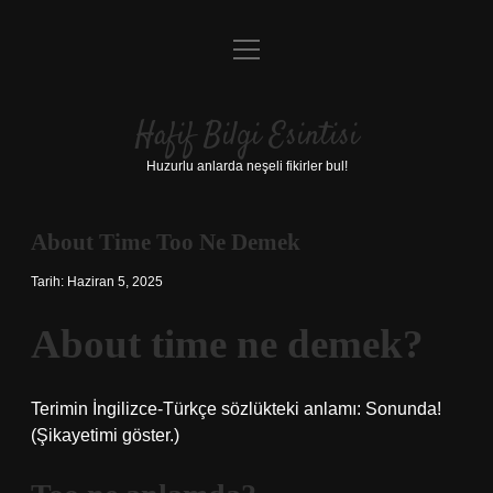
menüyü
Anasayfa
aç
Gizlilik Politikası
Hafif Bilgi Esintisi
Yasal Uyarı
Huzurlu anlarda neşeli fikirler bul!
Hakkımızda
About Time Too Ne Demek
Tarih: Haziran 5, 2025
About time ne demek?
Terimin İngilizce-Türkçe sözlükteki anlamı: Sonunda!
(Şikayetimi göster.)