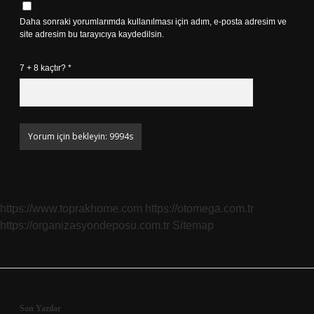
Daha sonraki yorumlarımda kullanılması için adım, e-posta adresim ve
site adresim bu tarayıcıya kaydedilsin.
7 + 8 kaçtır?
*
https://www.toprakhome.com
https://otomega.com.tr
https://organizasyondeposu.com.tr
Sitemap
Son Yazılar