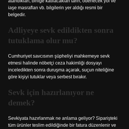
atandıkları, birliğe katılacakları tarih, ödenecek yol ve
iaşe masrafları vb. bilgilerin yer aldığı resmi bir
belgedir.
Adliyeye sevk edildikten sonra
tutuklama olur mu?
Cumhuriyet savcısının şüpheliyi mahkemeye sevk
etmesi halinde nöbetçi ceza hakimliği dosyayı
inceledikten sonra duruşma açarak, suçun niteliğine
göre kişiyi tutuklar veya serbest bırakır.
Sevk için hazırlanıyor ne
demek?
Sevkiyata hazırlanmak ne anlama geliyor? Siparişteki
tüm ürünler teslim edildiğinde bir fatura düzenlenir ve