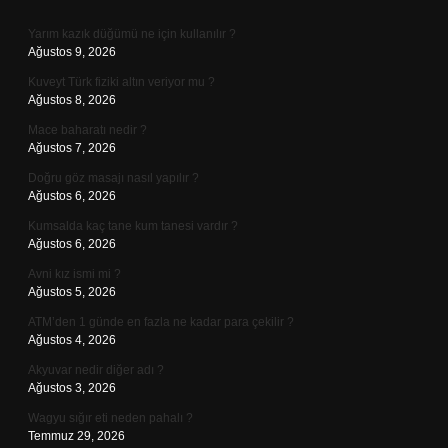
Sidebar
Yarım kazık düğümü ne için kullanılır ?
Ağustos 9, 2026
Kuveyt Türk fiziki altın veriyor mu ?
Ağustos 8, 2026
Mace baharatı nedir ?
Ağustos 7, 2026
Doğru göz masajı nasıl yapılır ?
Ağustos 6, 2026
Kumsalda kaç tane kum tanesi vardır ?
Ağustos 6, 2026
Avni kız ismi mi ?
Ağustos 5, 2026
ATM’den 1 günde en fazla ne kadar para çekilir ?
Ağustos 4, 2026
Akyuvar nedir diğer adı ?
Ağustos 3, 2026
Wagyu sığır eti neden pahalı ?
Temmuz 29, 2026