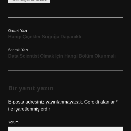
Sevk kağıdı ne demek
Önceki Yazı
Hangi Çiçekler Soğuğa Dayanıklı
Sonraki Yazı
Data Scientist Olmak Için Hangi Bölüm Okunmalı
Bir yanıt yazın
E-posta adresiniz yayınlanmayacak.
Gerekli alanlar
*
ile işaretlenmişlerdir
Yorum