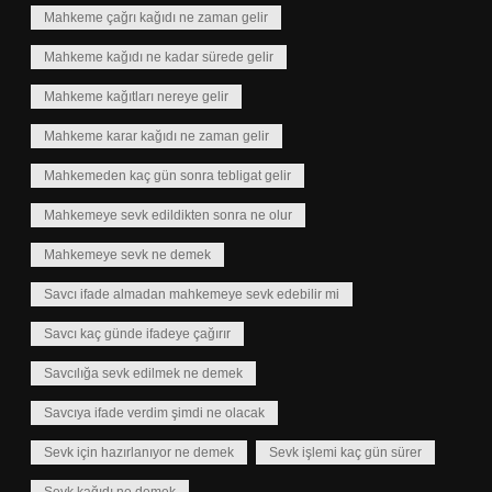
Mahkeme çağrı kağıdı ne zaman gelir
Mahkeme kağıdı ne kadar sürede gelir
Mahkeme kağıtları nereye gelir
Mahkeme karar kağıdı ne zaman gelir
Mahkemeden kaç gün sonra tebligat gelir
Mahkemeye sevk edildikten sonra ne olur
Mahkemeye sevk ne demek
Savcı ifade almadan mahkemeye sevk edebilir mi
Savcı kaç günde ifadeye çağırır
Savcılığa sevk edilmek ne demek
Savcıya ifade verdim şimdi ne olacak
Sevk için hazırlanıyor ne demek
Sevk işlemi kaç gün sürer