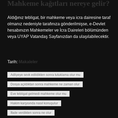
Mahkeme kağıtları nereye gelir?
Aldığınız tebligat, bir mahkeme veya icra dairesine taraf
olmanız nedeniyle tarafınıza gönderilmişse, e-Devlet
hesabınızın Mahkemeler ve İcra Daireleri bölümünden
veya UYAP Vatandaş Sayfanızdan da ulaşılabilecektir.
Tarih:
Makaleler
Adliyeye sevk edildikten sonra tutuklama olur mu
Dosya açıldıktan sonra mahkeme ne zaman olur
Eve tebligat gelmedi mahkeme olur mu
Hakim karşısında nasıl konuşulur
İfade verdikten sonra ne olur