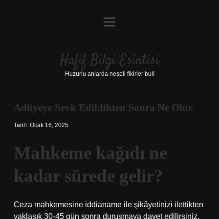
menüyü
Anasayfa
aç
Gizlilik Politikası
Hafif Bilgi Esintisi
Yasal Uyarı
Huzurlu anlarda neşeli fikirler bul!
Hakkımızda
Adliyeye Sevk Edildikten Sonra Ne Olur
Tarih: Ocak 16, 2025
Mahkeme kağıdı ne
kadar sürede gelir?
Ceza mahkemesine iddianame ile şikâyetinizi ilettikten
yaklaşık 30-45 gün sonra duruşmaya davet edilirsiniz.