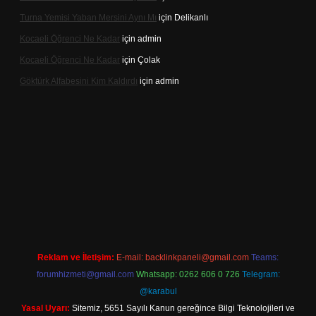
Turna Yemisi Yaban Mersini Aynı Mı
için
Delikanlı
Kocaeli Öğrenci Ne Kadar
için
admin
Kocaeli Öğrenci Ne Kadar
için
Çolak
Göktürk Alfabesini Kim Kaldırdı
için
admin
iriş
Reklam ve İletişim:
E-mail:
backlinkpaneli@gmail.com
Teams:
forumhizmeti@gmail.com
Whatsapp: 0262 606 0 726
Telegram:
@karabul
Yasal Uyarı:
Sitemiz, 5651 Sayılı Kanun gereğince Bilgi Teknolojileri ve