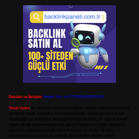
Reklam ve İletişim:
Skype: live:.cid.575569c608265c69
Yasal Uyarı:
Bu internet sitesi, herhangi bir marka, kurum veya şahıs
şirketi ile hiçbir bağlantısı bulunmamaktadır. Sitede yalnızca kendi
hazırladığımız makaleler paylaşılmaktadır. Burada yer alan içerikler
haber niteliği taşımamakta olup, gerçek kurum ve kişiler hakkında
paylaşım yapılmamaktadır. Gerçek kurum ve kişiler ile isim
benzerlikleri tamamen tesadüfidir. Sitemizdeki bilgiler taslak