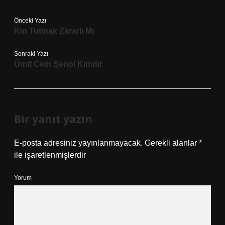
Önceki Yazı
Kin Tutmak Zararlı Mı
Sonraki Yazı
Ümit Cem Şenol Kimdir
Bir yanıt yazın
E-posta adresiniz yayınlanmayacak.
Gerekli alanlar
*
ile işaretlenmişlerdir
Yorum