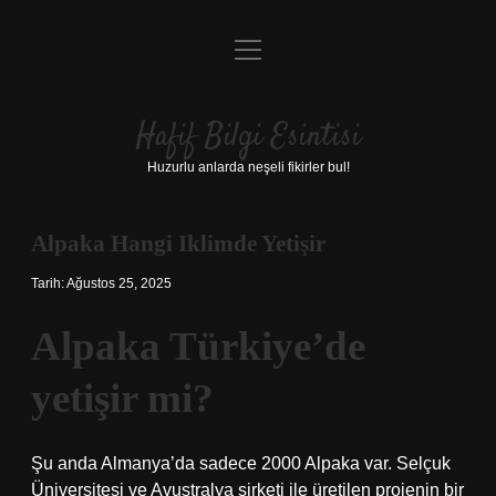
menüyü
Anasayfa
aç
Gizlilik Politikası
Hafif Bilgi Esintisi
Yasal Uyarı
Huzurlu anlarda neşeli fikirler bul!
Hakkımızda
Alpaka Hangi Iklimde Yetişir
Tarih: Ağustos 25, 2025
Alpaka Türkiye’de
yetişir mi?
Şu anda Almanya’da sadece 2000 Alpaka var. Selçuk
Üniversitesi ve Avustralya şirketi ile üretilen projenin bir