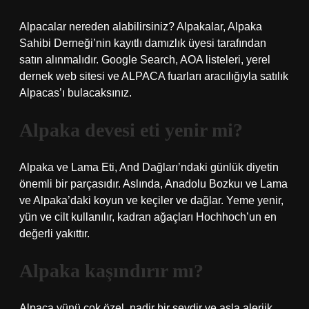
Alpacalar nereden alabilirsiniz? Alpakalar, Alpaka
Sahibi Derneği’nin kayıtlı damızlık üyesi tarafından
satın alınmalıdır. Google Search, AOA listeleri, yerel
dernek web sitesi ve ALPACA fuarları aracılığıyla satılık
Alpacas’ı bulacaksınız.
Alpaka devesi eti yenir mi?
Alpaka ve Lama Eti, And Dağları’ndaki günlük diyetin
önemli bir parçasıdır. Aslında, Anadolu Bozkuı ve Lama
ve Alpaka’daki koyun ve keçiler ve dağlar. Yeme yenir,
yün ve cilt kullanılır, kadran ağaçları Hochhoch’un en
değerli yakıttır.
Alpaka kaşındırır mı?
Alpaca yünü çok özel, nadir bir şeydir ve asla alerjik