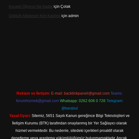
Kocaeli Öğrenci Ne Kadar
için
Çolak
Göktürk Alfabesini Kim Kaldırdı
için
admin
 giriş
Reklam ve İletişim:
E-mail:
backlinkpaneli@gmail.com
Teams:
forumhizmeti@gmail.com
Whatsapp: 0262 606 0 726
Telegram:
@karabul
Yasal Uyarı:
Sitemiz, 5651 Sayılı Kanun gereğince Bilgi Teknolojileri ve
İletişim Kurumu (BTK) tarafından onaylanmış bir Yer Sağlayıcı olarak
hizmet vermektedir. Bu nedenle, sitedeki içerikleri proaktif olarak
denetleme veya araştırma yükümlülüğümüz bulunmamaktadır. Ancak,