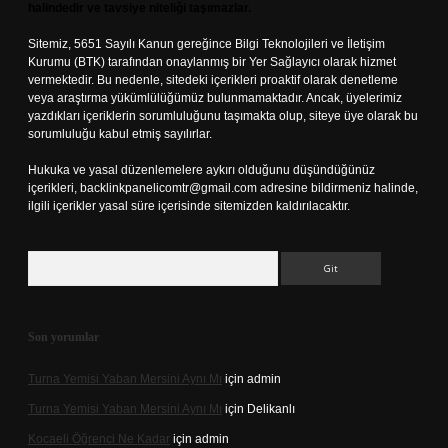
halindedir ve tavsiye niteliği taşımazlar.
Sitemiz, 5651 Sayılı Kanun gereğince Bilgi Teknolojileri ve İletişim
Kurumu (BTK) tarafından onaylanmış bir Yer Sağlayıcı olarak hizmet
vermektedir. Bu nedenle, sitedeki içerikleri proaktif olarak denetleme
veya araştırma yükümlülüğümüz bulunmamaktadır. Ancak, üyelerimiz
yazdıkları içeriklerin sorumluluğunu taşımakta olup, siteye üye olarak bu
sorumluluğu kabul etmiş sayılırlar.
Hukuka ve yasal düzenlemelere aykırı olduğunu düşündüğünüz
içerikleri,
backlinkpanelicomtr@gmail.com
adresine bildirmeniz halinde,
ilgili içerikler yasal süre içerisinde sitemizden kaldırılacaktır.
Arama
Son yorumlar
Turna Yemisi Yaban Mersini Aynı Mı
için
admin
Turna Yemisi Yaban Mersini Aynı Mı
için
Delikanlı
Kocaeli Öğrenci Ne Kadar
için
admin