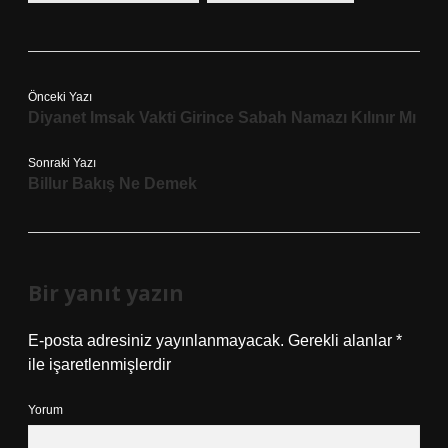
Önceki Yazı
Diyanet Imsak Vakti Girince Sabah Namazı Kılınır Mı
Sonraki Yazı
Billur Bakış Ne Demek
Bir yanıt yazın
E-posta adresiniz yayınlanmayacak.
Gerekli alanlar
*
ile işaretlenmişlerdir
Yorum