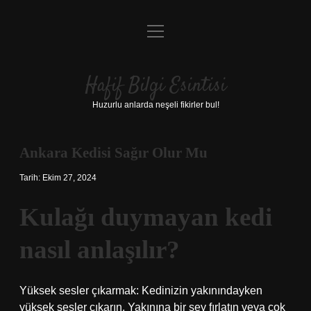
menüyü
Anasayfa
aç
Gizlilik Politikası
Hafif Bilgi Esintisi
Yasal Uyarı
Huzurlu anlarda neşeli fikirler bul!
Hakkımızda
Ankara Kedisi Sağır Olur Mu
Tarih: Ekim 27, 2024
Kulağı duymayan kedi
nasıl anlaşılır?
Yüksek sesler çıkarmak: Kedinizin yakınındayken
yüksek sesler çıkarın. Yakınına bir şey fırlatın veya çok