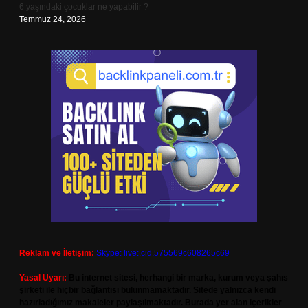
6 yaşındaki çocuklar ne yapabilir ?
Temmuz 24, 2026
Reklam ve İletişim:
Skype: live:.cid.575569c608265c69
Yasal Uyarı:
Bu internet sitesi, herhangi bir marka, kurum veya şahıs
şirketi ile hiçbir bağlantısı bulunmamaktadır. Sitede yalnızca kendi
hazırladığımız makaleler paylaşılmaktadır. Burada yer alan içerikler