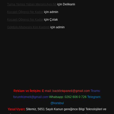
Turna Yemisi Yaban Mersini Aynı Mı
için
Delikanlı
Kocaeli Öğrenci Ne Kadar
için
admin
Kocaeli Öğrenci Ne Kadar
için
Çolak
Göktürk Alfabesini Kim Kaldırdı
için
admin
giriş
Reklam ve İletişim:
E-mail:
backlinkpaneli@gmail.com
Teams:
forumhizmeti@gmail.com
Whatsapp: 0262 606 0 726
Telegram:
@karabul
Yasal Uyarı:
Sitemiz, 5651 Sayılı Kanun gereğince Bilgi Teknolojileri ve