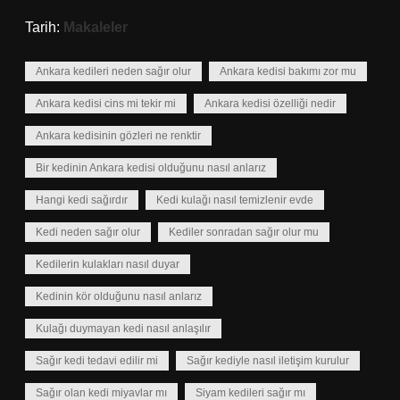
Tarih:
Makaleler
Ankara kedileri neden sağır olur
Ankara kedisi bakımı zor mu
Ankara kedisi cins mi tekir mi
Ankara kedisi özelliği nedir
Ankara kedisinin gözleri ne renktir
Bir kedinin Ankara kedisi olduğunu nasıl anlarız
Hangi kedi sağırdır
Kedi kulağı nasıl temizlenir evde
Kedi neden sağır olur
Kediler sonradan sağır olur mu
Kedilerin kulakları nasıl duyar
Kedinin kör olduğunu nasıl anlarız
Kulağı duymayan kedi nasıl anlaşılır
Sağır kedi tedavi edilir mi
Sağır kediyle nasıl iletişim kurulur
Sağır olan kedi miyavlar mı
Siyam kedileri sağır mı