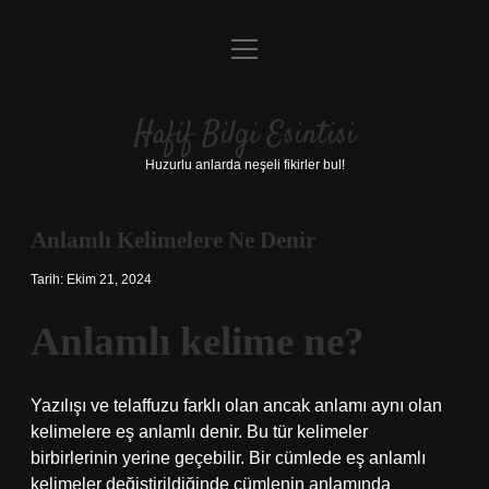
menüyü
Anasayfa
aç
Gizlilik Politikası
Hafif Bilgi Esintisi
Yasal Uyarı
Huzurlu anlarda neşeli fikirler bul!
Hakkımızda
Anlamlı Kelimelere Ne Denir
Tarih: Ekim 21, 2024
Anlamlı kelime ne?
Yazılışı ve telaffuzu farklı olan ancak anlamı aynı olan
kelimelere eş anlamlı denir. Bu tür kelimeler
birbirlerinin yerine geçebilir. Bir cümlede eş anlamlı
kelimeler değiştirildiğinde cümlenin anlamında