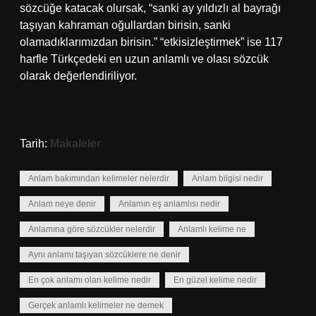
sözcüğe katacak olursak, “sanki ay yıldızlı al bayrağı
taşıyan kahraman oğullardan birisin, sanki
olamadıklarımızdan birisin.” “etkisizleştirmek” ise 117
harfle Türkçedeki en uzun anlamlı ve olası sözcük
olarak değerlendiriliyor.
Tarih:
Makaleler
Anlam bakımından kelimeler nelerdir
Anlam bilgisi nedir
Anlam neye denir
Anlamın eş anlamlısı nedir
Anlamına göre sözcükler nelerdir
Anlamlı kelime ne
Aynı anlamı taşıyan sözcüklere ne denir
En çok anlamı olan kelime nedir
En güzel kelime nedir
Gerçek anlamlı kelimeler ne demek