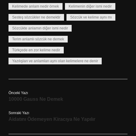
Kelimede anlam nedir örnek
Kelimenin diğer ismi nedir
Sesteş sözcükler ne demektir
Sözcük ve kelime aynı mı
Sözcükte anlamın diğer ismi nedir
Terim anlamlı sözcük ne demek
Türkçede en zor kelime nedir
Yazılışları ve anlamları aynı olan kelimelere ne denir
Önceki Yazı
10000 Gauss Ne Demek
Sonraki Yazı
Aidatını Ödemeyen Kiracıya Ne Yapılır