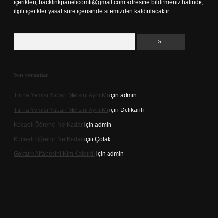
içerikleri,
backlinkpanelicomtr@gmail.com
adresine bildirmeniz halinde,
ilgili içerikler yasal süre içerisinde sitemizden kaldırılacaktır.
Arama
Son yorumlar
Turna Yemisi Yaban Mersini Aynı Mı
için
admin
Turna Yemisi Yaban Mersini Aynı Mı
için
Delikanlı
Kocaeli Öğrenci Ne Kadar
için
admin
Kocaeli Öğrenci Ne Kadar
için
Çolak
Göktürk Alfabesini Kim Kaldırdı
için
admin